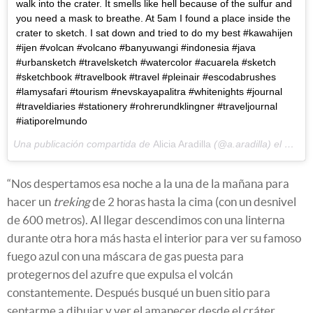
walk into the crater. It smells like hell because of the sulfur and
you need a mask to breathe. At 5am I found a place inside the
crater to sketch. I sat down and tried to do my best #kawahijen
#ijen #volcan #volcano #banyuwangi #indonesia #java
#urbansketch #travelsketch #watercolor #acuarela #sketch
#sketchbook #travelbook #travel #pleinair #escodabrushes
#lamysafari #tourism #nevskayapalitra #whitenights #journal
#traveldiaries #stationery #rohrerundklingner #traveljournal
#iatiporelmundo
Una publicación compartida de
Alicia Aradilla
(@a.aradilla) el
Feb 23
“Nos despertamos esa noche a la una de la mañana para
hacer un
treking
de 2 horas hasta la cima (con un desnivel
de 600 metros). Al llegar descendimos con una linterna
durante otra hora más hasta el interior para ver su famoso
fuego azul con una máscara de gas puesta para
protegernos del azufre que expulsa el volcán
constantemente. Después busqué un buen sitio para
sentarme a dibujar y ver el amanecer desde el cráter.