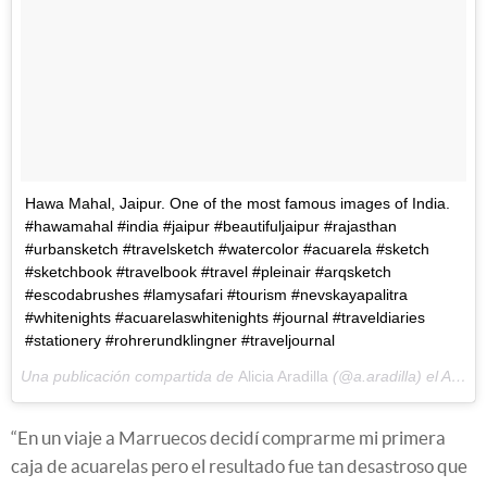
Hawa Mahal, Jaipur. One of the most famous images of India.
#hawamahal #india #jaipur #beautifuljaipur #rajasthan
#urbansketch #travelsketch #watercolor #acuarela #sketch
#sketchbook #travelbook #travel #pleinair #arqsketch
#escodabrushes #lamysafari #tourism #nevskayapalitra
#whitenights #acuarelaswhitenights #journal #traveldiaries
#stationery #rohrerundklingner #traveljournal
Una publicación compartida de
Alicia Aradilla
(@a.aradilla) el
Abr 3, 2018 at 2:36 PDT
“En un viaje a Marruecos decidí comprarme mi primera
caja de acuarelas pero el resultado fue tan desastroso que