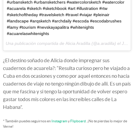
#urbansketch #urbansketchers #watercolorsketch #watercolor
#acuarela #sketch #sketchbook #art #illustration #rtw
#sketchoftheday #travelsketch #travel #viajar #pleinair
#landscape #arqsketch #archdaily #escoda #escodabrushes
#lamy #tourism #nevskayapalitra #whitenights
#acuarelaswhitenights
Una publicación compartida de
Alicia Aradilla
(@a.aradilla) el
Jun 11, 2017 at 4:02 PDT
¿El destino soñado de Alicia donde impregnar sus
cuadernos de acuarela?: “Resulta curioso pero he viajado a
Cuba en dos ocasiones y como por aquel entonces no hacía
cuadernos de viaje no tengo ningún dibujo de allí. Es un país
que me fascina y si tengo la oportunidad de volver espero
gastar todos mis colores en las increíbles calles de La
Habana”.
* También puedes seguirnos en
Instagram
y
Flipboard
. ¡No te pierdas lo mejor de
Verne!