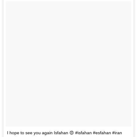
I hope to see you again Isfahan 😍 #isfahan #esfahan #iran