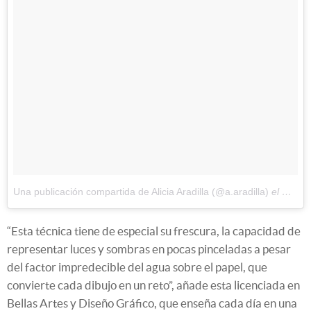
Una publicación compartida de Alicia Aradilla (@a.aradilla)
el
Nov 24
“Esta técnica tiene de especial su frescura, la capacidad de
representar luces y sombras en pocas pinceladas a pesar
del factor impredecible del agua sobre el papel, que
convierte cada dibujo en un reto”, añade esta licenciada en
Bellas Artes y Diseño Gráfico, que enseña cada día en una