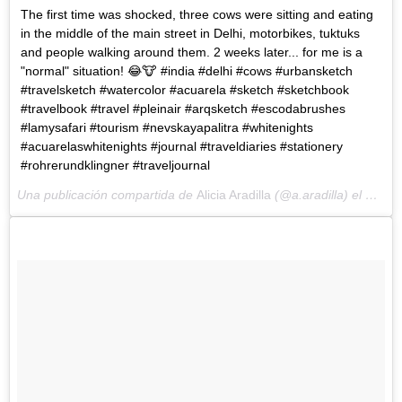
The first time was shocked, three cows were sitting and eating
in the middle of the main street in Delhi, motorbikes, tuktuks
and people walking around them. 2 weeks later... for me is a
"normal" situation! 😂🐮 #india #delhi #cows #urbansketch
#travelsketch #watercolor #acuarela #sketch #sketchbook
#travelbook #travel #pleinair #arqsketch #escodabrushes
#lamysafari #tourism #nevskayapalitra #whitenights
#acuarelaswhitenights #journal #traveldiaries #stationery
#rohrerundklingner #traveljournal
Una publicación compartida de
Alicia Aradilla
(@a.aradilla) el
Mar 2