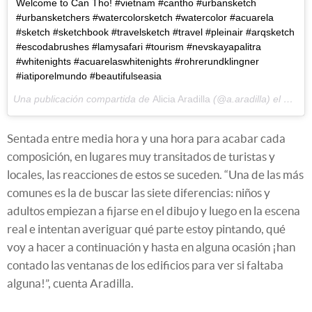
Welcome to Can Tho! #vietnam #cantho #urbansketch
#urbansketchers #watercolorsketch #watercolor #acuarela
#sketch #sketchbook #travelsketch #travel #pleinair #arqsketch
#escodabrushes #lamysafari #tourism #nevskayapalitra
#whitenights #acuarelaswhitenights #rohrerundklingner
#iatiporelmundo #beautifulseasia
Una publicación compartida de
Alicia Aradilla
(@a.aradilla) el
Ene 12
Sentada entre media hora y una hora para acabar cada
composición, en lugares muy transitados de turistas y
locales, las reacciones de estos se suceden. “Una de las más
comunes es la de buscar las siete diferencias: niños y
adultos empiezan a fijarse en el dibujo y luego en la escena
real e intentan averiguar qué parte estoy pintando, qué
voy a hacer a continuación y hasta en alguna ocasión ¡han
contado las ventanas de los edificios para ver si faltaba
alguna!”, cuenta Aradilla.