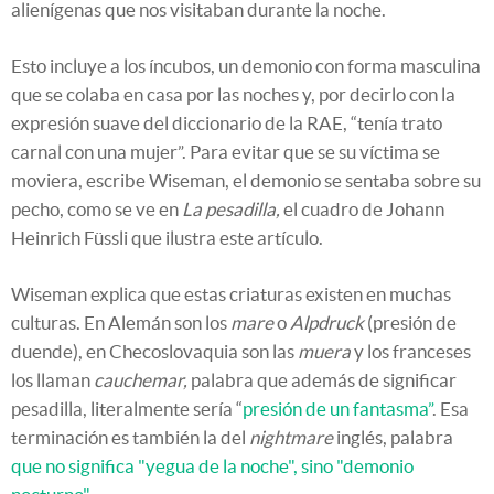
alienígenas que nos visitaban durante la noche.
Esto incluye a los íncubos, un demonio con forma masculina
que se colaba en casa por las noches y, por decirlo con la
expresión suave del diccionario de la RAE, “tenía trato
carnal con una mujer”. Para evitar que se su víctima se
moviera, escribe Wiseman, el demonio se sentaba sobre su
pecho, como se ve en
La pesadilla,
el cuadro de Johann
Heinrich Füssli que ilustra este artículo.
Wiseman explica que estas criaturas existen en muchas
culturas. En Alemán son los
mare
o
Alpdruck
(presión de
duende), en Checoslovaquia son las
muera
y los franceses
los llaman
cauchemar,
palabra que además de significar
pesadilla, literalmente sería “
presión de un fantasma”
. Esa
terminación es también la del
nightmare
inglés, palabra
que no significa "yegua de la noche", sino "demonio