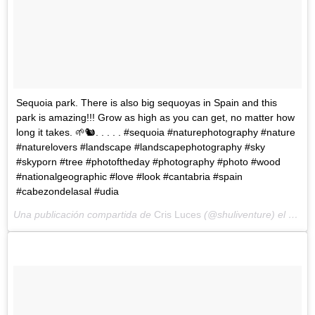
Sequoia park. There is also big sequoyas in Spain and this
park is amazing!!! Grow as high as you can get, no matter how
long it takes. 🌱🐿️. . . . . #sequoia #naturephotography #nature
#naturelovers #landscape #landscapephotography #sky
#skyporn #tree #photoftheday #photography #photo #wood
#nationalgeographic #love #look #cantabria #spain
#cabezondelasal #udia
Una publicación compartida de
Cris Luces
(@shuliventure) el
5 Abr