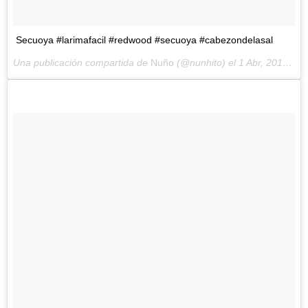
Secuoya #larimafacil #redwood #secuoya #cabezondelasal
Una publicación compartida de
Nuño
(@nunhito) el
1 Abr, 2018 a las 6:37 PDT