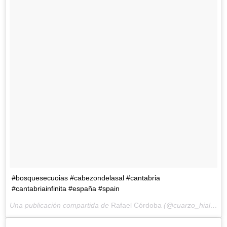
#bosquesecuoias #cabezondelasal #cantabria
#cantabriainfinita #españa #spain
Una publicación compartida de
Rafael Córdoba
(@cuarzo_hialino) el