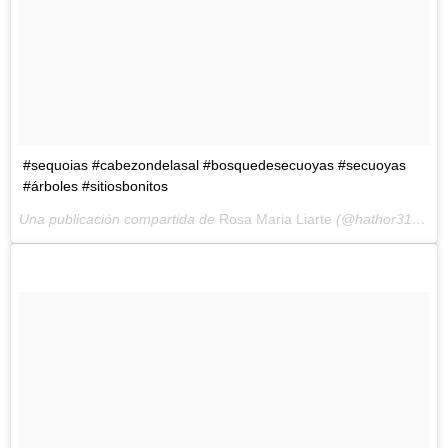
#sequoias #cabezondelasal #bosquedesecuoyas #secuoyas
#árboles #sitiosbonitos
Una publicación compartida de
Rosa Maria Liarte
(@hathor319) el