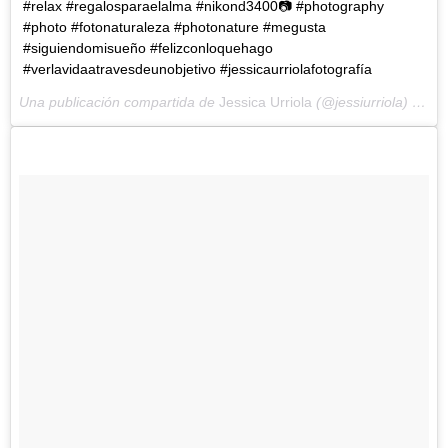
#relax #regalosparaelalma #nikond3400📷 #photography
#photo #fotonaturaleza #photonature #megusta
#siguiendomisueño #felizconloquehago
#verlavidaatravesdeunobjetivo #jessicaurriolafotografía
Una publicación compartida de
Jessica Urriola
(@jessiurriola) el
20 