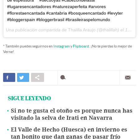
de espessura ⠀ #secuoyas #cabezondelasal
#lugaresencantadores #naturezaperfeita #arvores
#florestaencantada #cantabria #bosqueencantado #levyter
#bloggerspain #bloggerbrasil #brasileiraspelomundo
Una publicación compartida de
Thalilla Araujo
(@thalillah) el
14 Mar, 2018 a las 11:06 PDT
* También puedes seguirnos en
Instagram
y
Flipboard
. ¡No te pierdas lo mejor de
Verne!
SIGUE LEYENDO
Si no te gusta el otoño es porque nunca has
visitado la selva de Irati en Navarra
El Valle de Hecho (Huesca) en invierno es
tan bonito que dan ganas de pasar frío