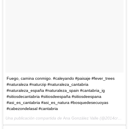
Fuego, camina conmigo. #caleyando #paisaje #fever_trees
#naturaleza #naturzip #naturaleza_cantabria
#naturaleza_españa #naturaleza_spain #cantabria_ig
#sitiosdecantabria #sitiosdeespaña #sitiosdeespana
#asi_es_cantabria #asi_es_natura #bosquedesecuoyas
#cabezondelasal #cantabria
Una publicación compartida de
Ana González Valle
(@2014cronopios) el