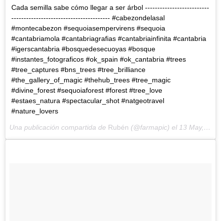
Cada semilla sabe cómo llegar a ser árbol --------------------------
---------------------------------------- #cabezondelasal
#montecabezon #sequoiasempervirens #sequoia
#cantabriamola #cantabriagrafias #cantabriainfinita #cantabria
#igerscantabria #bosquedesecuoyas #bosque
#instantes_fotograficos #ok_spain #ok_cantabria #trees
#tree_captures #bns_trees #tree_brilliance
#the_gallery_of_magic #thehub_trees #tree_magic
#divine_forest #sequoiaforest #forest #tree_love
#estaes_natura #spectacular_shot #natgeotravel
#nature_lovers
Una publicación compartida de
Rubén
(@farmapic) el
13 May, 2018 a las 1:27 PDT