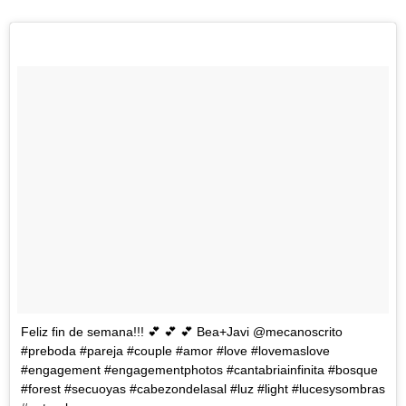
Feliz fin de semana!!! 💕 💕 💕 Bea+Javi @mecanoscrito
#preboda #pareja #couple #amor #love #lovemaslove
#engagement #engagementphotos #cantabriainfinita #bosque
#forest #secuoyas #cabezondelasal #luz #light #lucesysombras