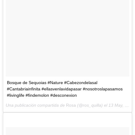
Bosque de Sequoias #Nature #Cabezondelasal
#Cantabriainfinita #ellasvenlavidapasar #nosotroslapasamos
#livinglife #findemolon #desconexion
Una publicación compartida de
Rosa
(@ros_quilla) el
13 May, 2018 a las 10:34 PDT