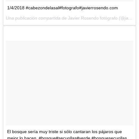
1/4/2018 #cabezondelasal#fotografo#javierrosendo.com
Una publicación compartida de
Javier Rosendo fotógrafo
(@javier_rosendo_fotografo) el
El bosque sería muy triste si sólo cantaran los pájaros que
mejor lo hacen. #bosque#secuollas#verde #bosquesecuollas