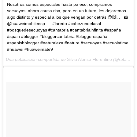
Nosotros somos especiales hasta pa eso, compramos
secuoyas, ahora causa risa, pero en un futuro, les dejaremos
algo distinto y especial a los que vengan por detrás 😊🙌. . . 📸
@huaweimobileesp. . . #laredo #cabezondelasal
#bosquedesecuoyas #cantabria #cantabriainfinita #españa
#spain #blogger #bloggercantabria #bloggerespaña
#spanishblogger #naturaleza #nature #secuoyas #secuoiatime
#huawei #huaweimate9
Una publicación compartida de
Silvia Alonso Florentino
(@rubiapineapple) el