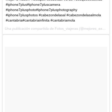
#iphone7plus#iphone7pluscamera
#iphone7plusphoto#iphone7plusphotography
#iphone7plusphotos #cabezondelasal #cabezondelasalmola
#cantabria#cantabriainfinita #cantabriamola
Una publicación compartida de
Fotos_viajeras
(@mejores_experiencias_viajeras) el