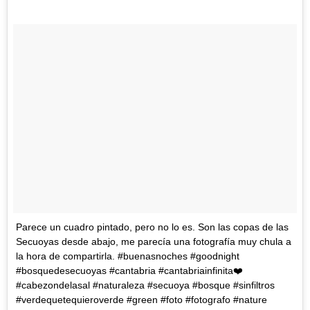
Parece un cuadro pintado, pero no lo es. Son las copas de las
Secuoyas desde abajo, me parecía una fotografía muy chula a
la hora de compartirla. #buenasnoches #goodnight
#bosquedesecuoyas #cantabria #cantabriainfinita❤️
#cabezondelasal #naturaleza #secuoya #bosque #sinfiltros
#verdequetequieroverde #green #foto #fotografo #nature