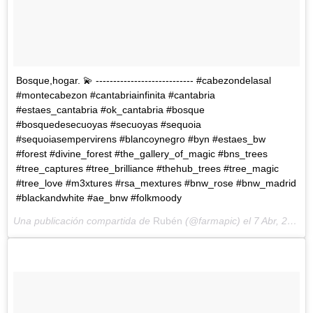
Bosque,hogar. 💫 ---------------------------- #cabezondelasal
#montecabezon #cantabriainfinita #cantabria
#estaes_cantabria #ok_cantabria #bosque
#bosquedesecuoyas #secuoyas #sequoia
#sequoiasempervirens #blancoynegro #byn #estaes_bw
#forest #divine_forest #the_gallery_of_magic #bns_trees
#tree_captures #tree_brilliance #thehub_trees #tree_magic
#tree_love #m3xtures #rsa_mextures #bnw_rose #bnw_madrid
#blackandwhite #ae_bnw #folkmoody
Una publicación compartida de
Rubén
(@farmapic) el
7 Abr, 2018 a las 6:51 PDT