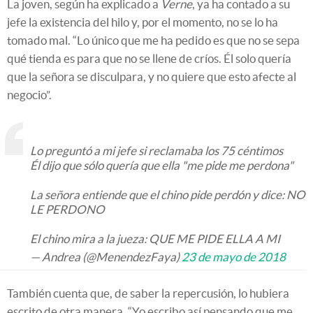
La joven, según ha explicado a
Verne
, ya ha contado a su
jefe la existencia del hilo y, por el momento, no se lo ha
tomado mal. “Lo único que me ha pedido es que no se sepa
qué tienda es para que no se llene de críos. Él solo quería
que la señora se disculpara, y no quiere que esto afecte al
negocio”.
Lo preguntó a mi jefe si reclamaba los 75 céntimos
Él dijo que sólo quería que ella "me pide me perdona"
La señora entiende que el chino pide perdón y dice: NO
LE PERDONO
El chino mira a la jueza: QUE ME PIDE ELLA A MI
— Andrea (@MenendezFaya)
23 de mayo de 2018
También cuenta que, de saber la repercusión, lo hubiera
escrito de otra manera. “Yo escribo así pensando que me