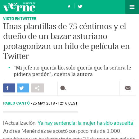
VISTO EN TWITTER
Unas plantillas de 75 céntimos y el
dueño de un bazar asturiano
protagonizan un hilo de película en
Twitter
"Mi jefe no quería lío, solo quería que la señora le
pidiera perdón", cuenta la autora
PABLO CANTÓ
25 MAY 2018 - 12:16
CEST
[Actualización.
Ya hay sentencia: la mujer ha sido absuelta
]
Andrea Menéndez se acostó con poco más de 1.000
seguidores y se ha despertado este 24 de mayo con más de