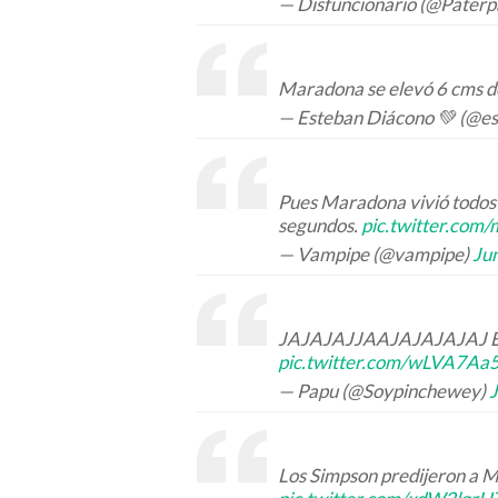
— Disfuncionario (@Pater
Maradona se elevó 6 cms de
— Esteban Diácono 💚 (@e
Pues Maradona vivió todos l
segundos.
pic.twitter.com
— Vampipe (@vampipe)
Ju
JAJAJAJJAAJAJAJAJAJ
pic.twitter.com/wLVA7A
— Papu (@Soypinchewey)
Los Simpson predijeron a 