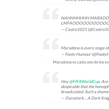
NAHHHHHHH MARADONA
LMFAOOOOOOOOOOO!!
— Castro1021 (@Castro1
Maradona is every stage of 
— Footy Humour (@Footy
Maradona es cada uno de los est
Hey
@FIFAWorldCup
. Are
despicable that the homoph
broadcasted. Such a shame
— Ourostark… A Dark Knig