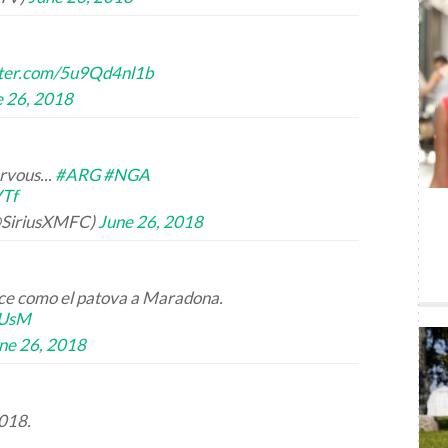
tter.com/5u9Qd4nl1b
e 26, 2018
rvous...
#ARG
#NGA
VTf
@SiriusXMFC)
June 26, 2018
ace como el patova a Maradona.
iUsM
ne 26, 2018
2018.