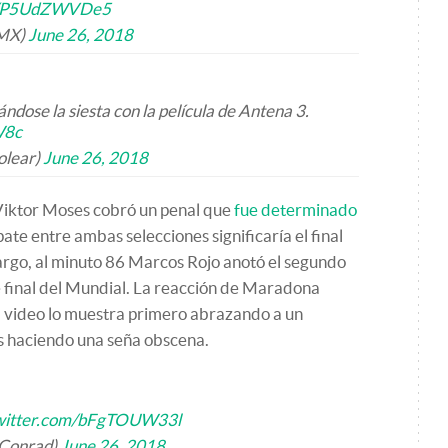
om/P5UdZWVDe5
nMX)
June 26, 2018
dose la siesta con la película de Antena 3.
W8c
olear)
June 26, 2018
 Viktor Moses cobró un penal que
fue determinado
pate entre ambas selecciones significaría el final
argo, al minuto 86 Marcos Rojo anotó el segundo
de final del Mundial. La reacción de Maradona
el video lo muestra primero abrazando a un
és haciendo una seña obscena.
twitter.com/bFgTOUW33l
Conrad)
June 26, 2018