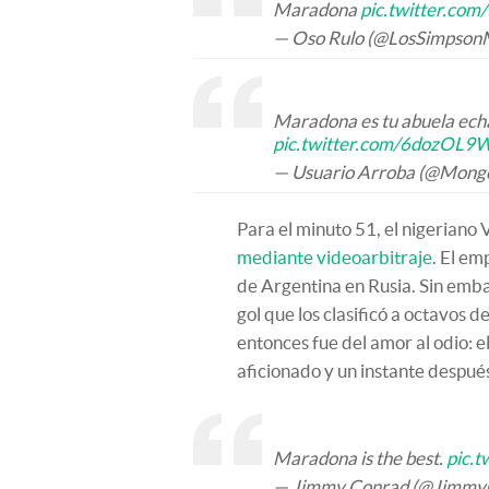
Maradona
pic.twitter.c
— Oso Rulo (@LosSimpso
Maradona es tu abuela echán
pic.twitter.com/6dozOL9
— Usuario Arroba (@Mong
Para el minuto 51, el nigeriano
mediante videoarbitraje
. El em
de Argentina en Rusia. Sin emb
gol que los clasificó a octavos 
entonces fue del amor al odio: 
aficionado y un instante despu
Maradona is the best.
pic.
— Jimmy Conrad (@Jimmy