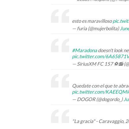
esto es maravilloso
pic.twi
— furia (@mujerbolita)
Jun
#Maradona
doesn't look ne
pic.twitter.com/6A65871
— SiriusXM FC 157 ⚽️📻 (
Quedate con el que te abr
pic.twitter.com/KAEEQM
— DOGOR (@dogordo_)
Ju
"La gracia" - Caravaggio, 