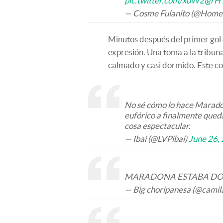
pic.twitter.com/xdW2lgrH
— Cosme Fulanito (@Home
Minutos después del primer gol 
expresión. Una toma a la tribun
calmado y casi dormido. Este co
No sé cómo lo hace Maradon
eufórico a finalmente qued
cosa espectacular.
— Ibai (@LVPibai)
June 26,
MARADONA ESTABA DOR
— Big choripanesa (@camil