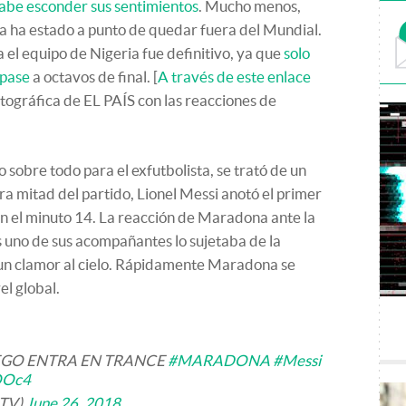
sabe esconder sus sentimientos
. Mucho menos,
a ha estado a punto de quedar fuera del Mundial.
 el equipo de Nigeria fue definitivo, ya que
solo
 pase
a octavos de final. [
A través de este enlace
tográfica de EL PAÍS con las reacciones de
o sobre todo para el exfutbolista, se trató de un
ra mitad del partido, Lionel Messi anotó el primer
 en el minuto 14. La reacción de Maradona ante la
s uno de sus acompañantes lo sujetaba de la
a un clamor al cielo. Rápidamente Maradona se
el global.
EGO ENTRA EN TRANCE
#MARADONA
#Messi
OOc4
iTV)
June 26, 2018