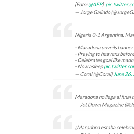
[Foto:
@AFP
].
pic.twitter
— Jorge Galindo (@JorgeG
Nigeria 0-1 Argentina. Mar
- Maradona unveils banner 
- Praying to heavens befo
- Celebrates goal like mad
- Now asleep
pic.twitter.c
— Coral (@Coral)
June 26,
Maradona no llega al final d
— Jot Down Magazine (@J
¿Maradona estaba celebra