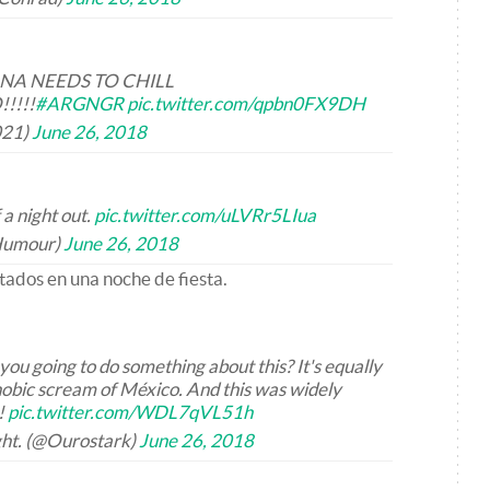
 NEEDS TO CHILL
!!!
#ARGNGR
pic.twitter.com/qpbn0FX9DH
021)
June 26, 2018
a night out.
pic.twitter.com/uLVRr5LIua
Humour)
June 26, 2018
ados en una noche de fiesta.
 you going to do something about this? It's equally
obic scream of México. And this was widely
!
pic.twitter.com/WDL7qVL51h
ht. (@Ourostark)
June 26, 2018