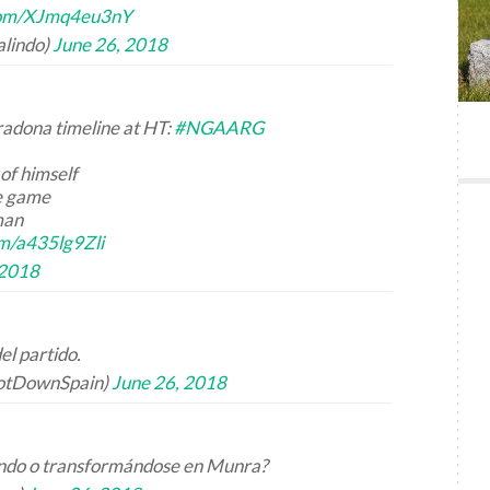
.com/XJmq4eu3nY
alindo)
June 26, 2018
adona timeline at HT:
#NGAARG
of himself
re game
man
om/a435lg9Zli
 2018
el partido.
otDownSpain)
June 26, 2018
ndo o transformándose en Munra?