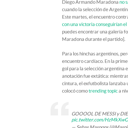
Diego Armando Maradona
no 
cuando la selección de Argentin
Este martes, el encuentro contra
con una victoria conseguirían el
puedes encontrar una galería fo
Maradona durante el partido].
Para los hinchas argentinos, per
encuentro cardíaco. En la prime
gol para la selección argentina
anotación fue extática: mientra
cintura, el exfutbolista lanzab
colocó como
trending topic
a niv
GOOOOL DE MESSI y DI
pic.twitter.com/HzMkXw
— Sebas Maspons (@Masp