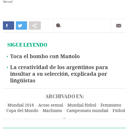
Verne!
SIGUE LEYENDO
Toca el bombo con Manolo
La creatividad de los argentinos para
insultar a su selección, explicada por
lingüistas
ARCHIVADO EN:
Mundial 2018
Acoso sexual
Mundial fútbol
Feminismo
Copa del Mundo
Machismo
Campeonato mundial
Fútbol
Sexismo
Derechos mujer
Delitos sexuales
Movimientos sociales
Competiciones
Género
Mujeres
Deportes
Prejuicios
Delitos
Problemas sociales