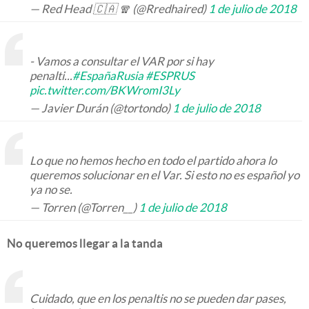
— Red Head 🇨🇦 🧣 (@Rredhaired)
1 de julio de 2018
- Vamos a consultar el VAR por si hay
penalti...
#EspañaRusia
#ESPRUS
pic.twitter.com/BKWromI3Ly
— Javier Durán (@tortondo)
1 de julio de 2018
Lo que no hemos hecho en todo el partido ahora lo
queremos solucionar en el Var. Si esto no es español yo
ya no se.
— Torren (@Torren__)
1 de julio de 2018
No queremos llegar a la tanda
Cuidado, que en los penaltis no se pueden dar pases,