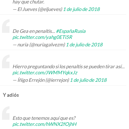
hay que chutar.
— El Jueves (@eljueves)
1 de julio de 2018
De Gea en penaltis...
#EspañaRusia
pic.twitter.com/yahg0ETi5R
— nuria (@nuriagalvezm)
1 de julio de 2018
Hierro preguntando si los penaltis se pueden tirar así...
pic.twitter.com/JWMMYqkxJz
— Íñigo Errejón (@ierrejon)
1 de julio de 2018
Y adiós
Esto que tenemos aquí que es?
pic.twitter.com/hWNX2fOjhH