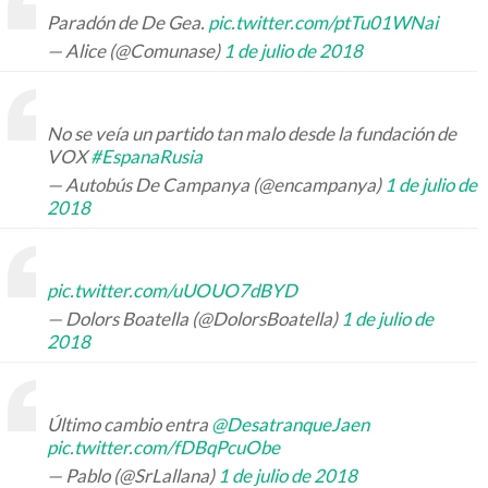
Paradón de De Gea.
pic.twitter.com/ptTu01WNai
— Alice (@Comunase)
1 de julio de 2018
No se veía un partido tan malo desde la fundación de
VOX
#EspanaRusia
— Autobús De Campanya (@encampanya)
1 de julio de
2018
pic.twitter.com/uUOUO7dBYD
— Dolors Boatella (@DolorsBoatella)
1 de julio de
2018
Último cambio entra
@DesatranqueJaen
pic.twitter.com/fDBqPcuObe
— Pablo (@SrLallana)
1 de julio de 2018