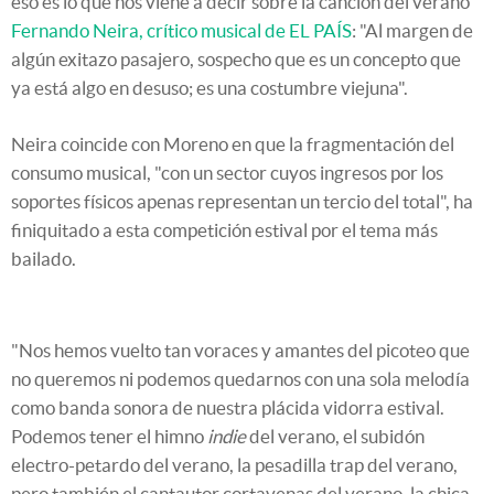
eso es lo que nos viene a decir sobre la canción del verano
Fernando Neira, crítico musical de EL PAÍS
: "Al margen de
algún exitazo pasajero, sospecho que es un concepto que
ya está algo en desuso; es una costumbre viejuna".
Neira coincide con Moreno en que la fragmentación del
consumo musical, "con un sector cuyos ingresos por los
soportes físicos apenas representan un tercio del total", ha
finiquitado a esta competición estival por el tema más
bailado.
"Nos hemos vuelto tan voraces y amantes del picoteo que
no queremos ni podemos quedarnos con una sola melodía
como banda sonora de nuestra plácida vidorra estival.
Podemos tener el himno
indie
del verano, el subidón
electro-petardo del verano, la pesadilla trap del verano,
pero también el cantautor cortavenas del verano, la chica