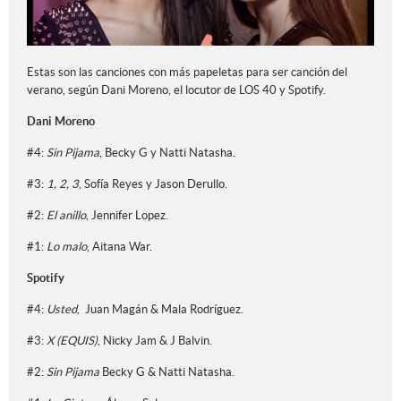
Estas son las canciones con más papeletas para ser canción del
verano, según Dani Moreno, el locutor de LOS 40 y Spotify.
Dani Moreno
#
4:
Sin Pijama
, Becky G y Natti Natasha.
#
3:
1, 2, 3
, Sofía Reyes y Jason Derullo.
#
2:
El anillo
, Jennifer Lopez.
#
1:
Lo malo
, Aitana War.
Spotify
#
4:
Usted
, Juan Magán & Mala Rodríguez.
#
3:
X (EQUIS)
, Nicky Jam & J Balvin.
#2
:
Sin Pijama
Becky G & Natti Natasha.