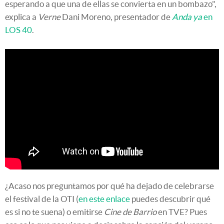
esperando a que una de ellas se convierta en un bombazo",
explica a
Verne
Dani Moreno, presentador de
Anda ya
en
LOS 40
.
¿Acaso nos preguntamos por qué ha dejado de celebrarse
el festival de la OTI (
en este enlace
puedes descubrir qué
es si no te suena) o emitirse
Cine de Barrio
en TVE? Pues