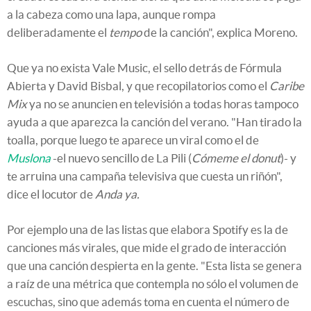
a la cabeza como una lapa, aunque rompa
deliberadamente el
tempo
de la canción", explica Moreno.
Que ya no exista Vale Music, el sello detrás de Fórmula
Abierta y David Bisbal, y que recopilatorios como el
Caribe
Mix
ya no se anuncien en televisión a todas horas tampoco
ayuda a que aparezca la canción del verano. "Han tirado la
toalla, porque luego te aparece un viral como el de
Muslona
-el nuevo sencillo de La Pili (
Cómeme el donut
)- y
te arruina una campaña televisiva que cuesta un riñón",
dice el locutor de
Anda ya.
Por ejemplo una de las listas que elabora Spotify es la de
canciones más virales, que mide el grado de interacción
que una canción despierta en la gente. "Esta lista se genera
a raíz de una métrica que contempla no sólo el volumen de
escuchas, sino que además toma en cuenta el número de