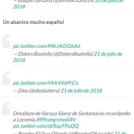
— joaquin santana (@ximoilicitano14)
20 de julio de
2018
Un abanico mucho español
pic.twitter.com/MKJAOi26Ad
— Dolors Boatella (@DolorsBoatella)
21 de julio de
2018
pic.twitter.com/VkK4X6PrCx
— Dios (@diostuitero)
21 de julio de 2018
Detallazo de Soraya Sáenz de Santamaría recordando
a Locomia.
#PPcongresoARV
pic.twitter.com/zERapTPuQQ
— Bender El Que Ofende (@BenderOfuscado)
21 de