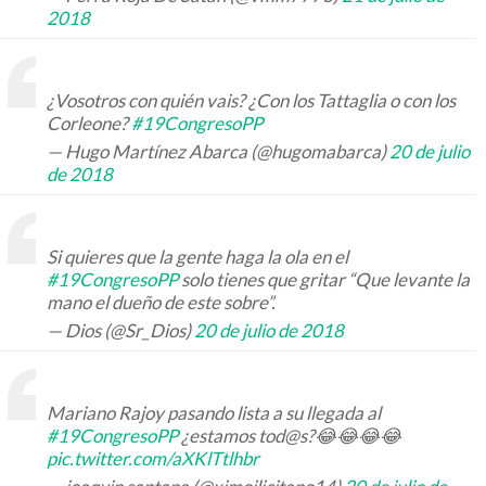
2018
¿Vosotros con quién vais? ¿Con los Tattaglia o con los
Corleone?
#19CongresoPP
— Hugo Martínez Abarca (@hugomabarca)
20 de julio
de 2018
Si quieres que la gente haga la ola en el
#19CongresoPP
solo tienes que gritar “Que levante la
mano el dueño de este sobre”.
— Dios (@Sr_Dios)
20 de julio de 2018
Mariano Rajoy pasando lista a su llegada al
#19CongresoPP
¿estamos tod@s?😂😂😂😂
pic.twitter.com/aXKlTtlhbr