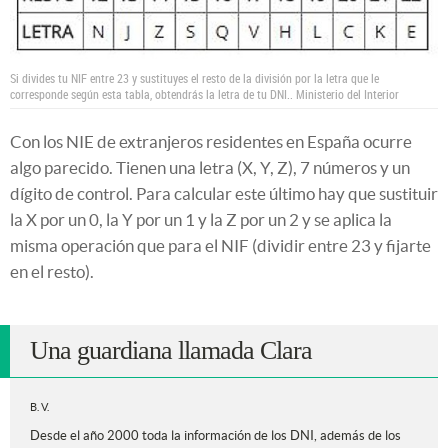
Si divides tu NIF entre 23 y sustituyes el resto de la división por la letra que le
corresponde según esta tabla, obtendrás la letra de tu DNI..
Ministerio del Interior
Con los NIE de extranjeros residentes en España ocurre
algo parecido. Tienen una letra (X, Y, Z), 7 números y un
dígito de control. Para calcular este último hay que sustituir
la X por un 0, la Y por un 1 y la Z por un 2 y se aplica la
misma operación que para el NIF (dividir entre 23 y fijarte
en el resto).
Una guardiana llamada Clara
B. V.
Desde el año 2000 toda la información de los DNI, además de los