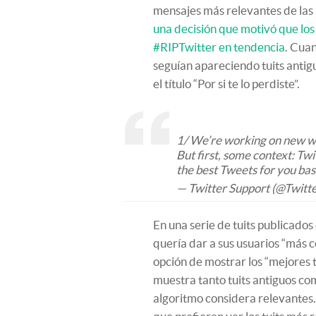
mensajes más relevantes de las 
una decisión que motivó que los
#RIPTwitter en tendencia
. Cuan
seguían apareciendo tuits antig
el título “Por si te lo perdiste”.
1/ We’re working on new wa
But first, some context: Tw
the best Tweets for you bas
— Twitter Support (@Twitt
En una serie de tuits publicados
quería dar a sus usuarios “más c
opción de mostrar los “mejores t
muestra tanto tuits antiguos co
algoritmo considera relevantes