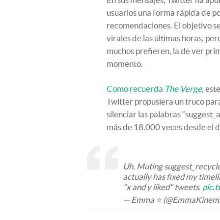
usuarios una forma rápida de po
recomendaciones. El objetivo serí
virales de las últimas horas, pe
muchos prefieren, la de ver pri
momento.
Como recuerda
The Verge
,
este
Twitter propusiera un truco para
silenciar las palabras “suggest_
más de 18.000 veces desde el 
Uh. Muting suggest_recycle
actually has fixed my timeli
"x and y liked" tweets.
pic.
— Emma ⭐ (@EmmaKinem