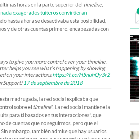
últimas horas en la parte superior del
timeline
,
 nada exagerados tuiteros convirtieran
do hasta ahora se desactivaba esta posibilidad,
uos y de otras cuentas primero, encabezadas con
ys to give you more control over your timeline.
itter helps you see what’s happening by showing
ed on your interactions.
https://t.co/H5nuhQy3r2
erSupport)
17 de septiembre de 2018
 esta madrugada, la red social explicaba que
ontrol sobre el
timeline
”. La red social mantiene la
uits para ti basados en tus interacciones”, que
mo de cuentas que no seguirmos, pero que el
. Sin embargo, también admite que hay usuarios