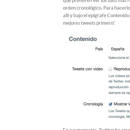
que prefieren ver los tuits más 
orden cronológico. Para hacerlo
allí y bajo el epígrafe Contenid
mejores tweets primero”.
En sus mensajes, Twitter ha apu