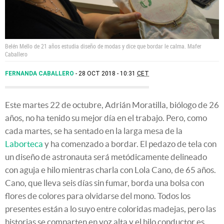
Belén Mello de 21 años estudia diseño de modas y dice que bordar le calma.
Mafer
Caballero
FERNANDA CABALLERO
28 OCT 2018 - 10:31
CET
Este martes 22 de octubre, Adrián Moratilla, biólogo de 26
años, no ha tenido su mejor día en el trabajo. Pero, como
cada martes, se ha sentado en la larga mesa de la
Laborteca
y ha comenzado a bordar. El pedazo de tela con
un diseño de astronauta será metódicamente delineado
con aguja e hilo mientras charla con Lola Cano, de 65 años.
Cano, que lleva seis días sin fumar, borda una bolsa con
flores de colores para olvidarse del mono. Todos los
presentes están a lo suyo entre coloridas madejas, pero las
historias se comparten en voz alta y el hilo conductor es