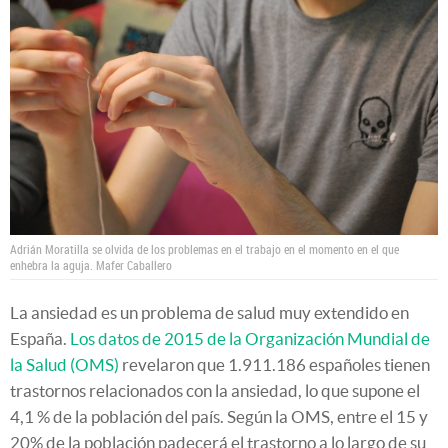
Adrián Moratilla se olvida de los problemas en el trabajo en el momento en el que
enhebra la aguja.
Mafer Caballero
La ansiedad es un problema de salud muy extendido en
España.
Los datos de 2015 de la Organización Mundial de
la Salud (OMS)
revelaron que 1.911.186 españoles tienen
trastornos relacionados con la ansiedad, lo que supone el
4,1 % de la población del país. Según la OMS, entre el 15 y
20% de la población padecerá el trastorno a lo largo de su