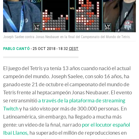
Joseph Saelee contra Jonas Neubauer en la final del Campeonato del Mundo de Tetris.
PABLO CANTÓ
25 OCT 2018 - 18:32
CEST
El juego del Tetris ya tenía 13 años cuando nació el actual
campeón del mundo. Joseph Saelee, con solo 16 años, ha
ganado este 21 de octubre el campeonato del mundo de
Tetris frente al heptacampeón Jonas Neubauer. El evento
se retransmitió
a través de la plataforma de streaming
Twitch
y ha sido visto por más de 300.000 personas. En
Latinoamérica, sin embargo, ha llegado a mucha más
gente: un vídeo de la final, narrado
por el locutor español
Ibai Llanos,
ha superado el millón de reproducciones en