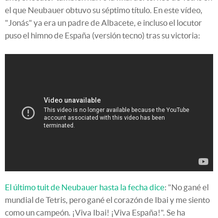
el que Neubauer obtuvo su séptimo título. En este vídeo,
"Jonás" ya era un padre de Albacete, e incluso el locutor
puso el himno de España (versión tecno) tras su victoria:
El último tuit de Neubauer hasta la fecha dice
: "No gané el
mundial de Tetris, pero gané el corazón de Ibai y me siento
como un campeón. ¡Viva Ibai! ¡Viva España!". Se ha