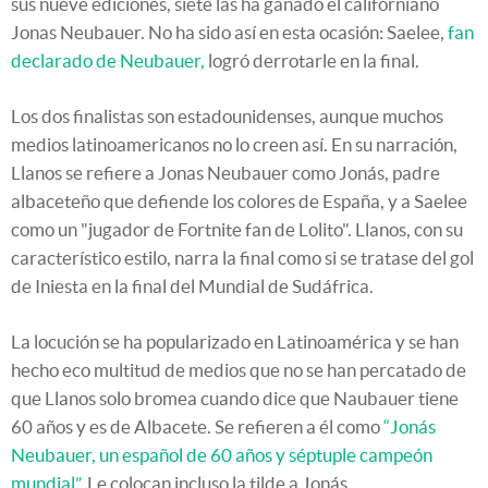
sus nueve ediciones, siete las ha ganado el californiano
Jonas Neubauer. No ha sido así en esta ocasión: Saelee,
fan
declarado de Neubauer,
logró derrotarle en la final.
Los dos finalistas son estadounidenses, aunque muchos
medios latinoamericanos no lo creen así. En su narración,
Llanos se refiere a Jonas Neubauer como Jonás, padre
albaceteño que defiende los colores de España, y a Saelee
como un "jugador de Fortnite fan de Lolito". Llanos, con su
característico estilo, narra la final como si se tratase del gol
de Iniesta en la final del Mundial de Sudáfrica.
La locución se ha popularizado en Latinoamérica y se han
hecho eco multitud de medios que no se han percatado de
que Llanos solo bromea cuando dice que Naubauer tiene
60 años y es de Albacete. Se refieren a él como
“Jonás
Neubauer, un español de 60 años y séptuple campeón
mundial”
. Le colocan incluso la tilde a Jonás.