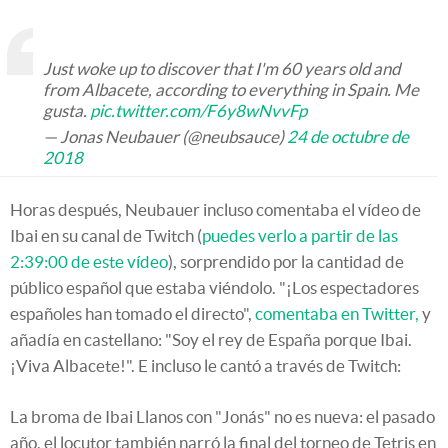
Just woke up to discover that I'm 60 years old and
from Albacete, according to everything in Spain. Me
gusta.
pic.twitter.com/F6y8wNvvFp
— Jonas Neubauer (@neubsauce)
24 de octubre de
2018
Horas después, Neubauer incluso comentaba el vídeo de
Ibai en su canal de Twitch (
puedes verlo a partir de las
2:39:00 de este vídeo
), sorprendido por la cantidad de
público español que estaba viéndolo. "¡Los espectadores
españoles han tomado el directo",
comentaba en Twitter,
y
añadía en castellano: "Soy el rey de España porque Ibai.
¡Viva Albacete!". E incluso le cantó a través de Twitch:
La broma de Ibai Llanos con "Jonás" no es nueva: el pasado
año, el locutor también narró la final del torneo de Tetris en