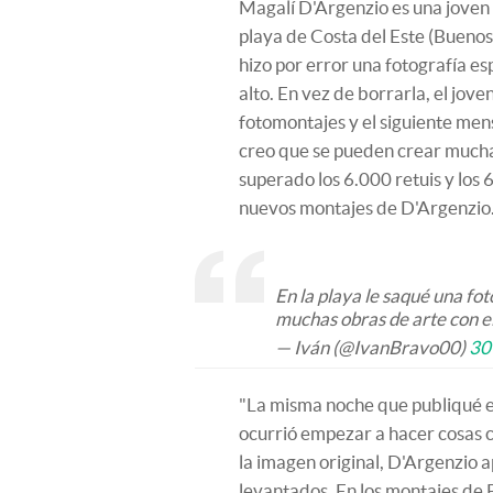
Magalí D'Argenzio es una joven a
playa de Costa del Este (Buenos 
hizo por error una fotografía es
alto. En vez de borrarla, el jove
fotomontajes y el siguiente mens
creo que se pueden crear muchas
superado los 6.000 retuis y los
nuevos montajes de D'Argenzio
En la playa le saqué una fo
muchas obras de arte con e
— Iván (@IvanBravo00)
30
"La misma noche que publiqué e
ocurrió empezar a hacer cosas c
la imagen original, D'Argenzio 
levantados. En los montajes de 