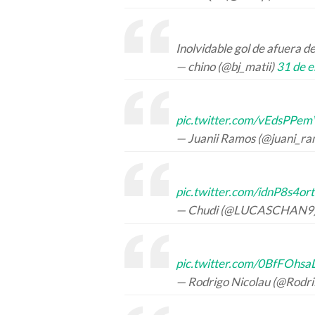
Inolvidable gol de afuera d
— chino (@bj_matii)
31 de 
pic.twitter.com/vEdsPPe
— Juanii Ramos (@juani_ra
pic.twitter.com/idnP8s4ort
— Chudi (@LUCASCHAN9
pic.twitter.com/0BfFOhs
— Rodrigo Nicolau (@Rodri