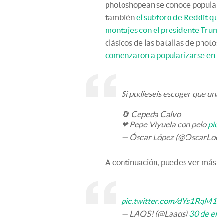
photoshopean se conoce popular
también
el subforo de Reddit qu
montajes con el presidente Tru
clásicos de las batallas de phot
comenzaron a popularizarse en
Si pudieseis escoger que una
🔄 Cepeda Calvo
❤ Pepe Viyuela con pelo
pi
— Óscar López (@OscarLo
A continuación, puedes ver más 
pic.twitter.com/dYs1RqM
— LAQS! (@Laaqs)
30 de e