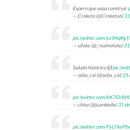
Espero que sepa construir
— Croketa (@Croketa6)
31
pic.twitter.com/yz9AqRgY
— sifake (@_realnofake)
31
Saludo histórico 🙌
pic.tw
— seba_cai (@seba_cai)
31 
pic.twitter.com/kK7Or8tX
— chino (@juanbielle)
31 de
pic.twitter.com/FyLYkeP