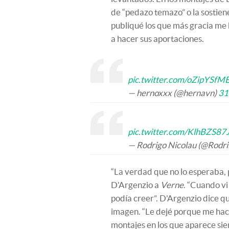
de “pedazo temazo” o la sostien
publiqué los que más gracia me 
a hacer sus aportaciones.
pic.twitter.com/oZipYSfM
— hernoxxx (@hernavn)
31
pic.twitter.com/KlhBZS87
— Rodrigo Nicolau (@Rodri
“La verdad que no lo esperaba, 
D'Argenzio a
Verne
. “Cuando vi
podía creer”. D'Argenzio dice qu
imagen. “Le dejé porque me hací
montajes en los que aparece sie