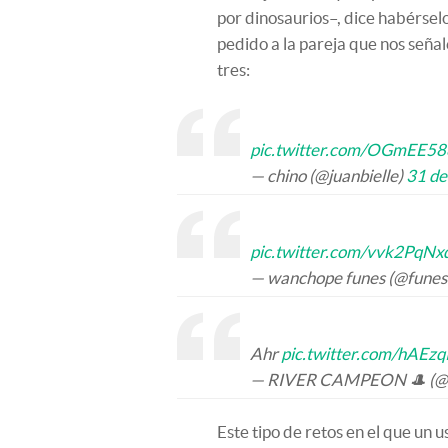
por dinosaurios–, dice habérse
pedido a la pareja que nos señal
tres:
pic.twitter.com/OGmEE58
— chino (@juanbielle)
31 de
pic.twitter.com/vvk2PqNx
— wanchope funes (@fune
Ahr
pic.twitter.com/hAEz
— RIVER CAMPEON 🎩 (@W
Este tipo de retos en el que un 