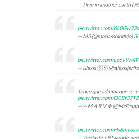
— I live in another earth 
pic.twitter.com/6L0Gw33s
— MS (@matiassolodujo)
30
pic.twitter.com/Lp5v9w
— Δlexis 🇸🇲 (@alexisjerih
Tengo que admitir que se m
pic.twitter.com/O0Bf37T
— ∞ M A R V ✜ (@MrFraa
pic.twitter.com/Hs8mvosv
— Jordastic (@Twentyonef