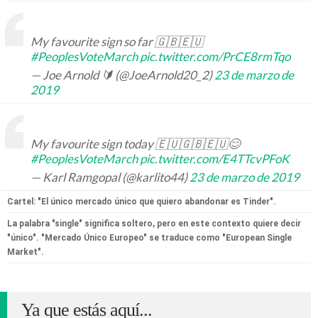
My favourite sign so far 🇬🇧🇪🇺
#PeoplesVoteMarch
pic.twitter.com/PrCE8rmTqo
— Joe Arnold 🔰 (@JoeArnold20_2)
23 de marzo de
2019
My favourite sign today 🇪🇺🇬🇧🇪🇺😊
#PeoplesVoteMarch
pic.twitter.com/E4TTcvPFoK
— Karl Ramgopal (@karlito44)
23 de marzo de 2019
Cartel: "El único mercado único que quiero abandonar es Tinder".
La palabra "single" significa soltero, pero en este contexto quiere decir
"único". "Mercado Único Europeo" se traduce como "European Single
Market".
Ya que estás aquí...