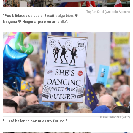
Tayfun Salci (Anadolu Agency)
"Posibilidades de que el Brexit salga bien: 💙
Ninguna 💛 Ninguna, pero en amarillo".
Isabel Infantes (AFP)
"'¡Está bailando con nuestro futuro!".