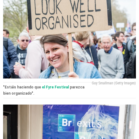
Guy Smallman (Getty Images)
"Estáis haciendo que
el Fyre Festival
parezca
bien organizado".