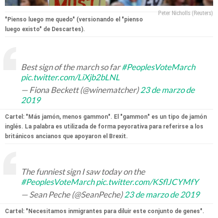
Peter Nicholls (Reuters)
"Pienso luego me quedo" (versionando el "pienso
luego existo" de Descartes).
Best sign of the march so far
#PeoplesVoteMarch
pic.twitter.com/LiXjb2bLNL
— Fiona Beckett (@winematcher)
23 de marzo de
2019
Cartel: "Más jamón, menos gammon". El "gammon" es un tipo de jamón
inglés. La palabra es utilizada de forma peyorativa para referirse a los
británicos ancianos que apoyaron el Brexit.
The funniest sign I saw today on the
#PeoplesVoteMarch
pic.twitter.com/KSflJCYMfY
— Sean Peche (@SeanPeche)
23 de marzo de 2019
Cartel: "Necesitamos inmigrantes para diluir este conjunto de genes".