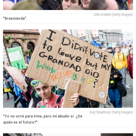
John Keeble (Getty Images)
"Brexmierda".
Guy Smallman (Getty Images)
"Yo no voté para irme, pero mi abuelo sí. ¿De
quién es el futuro?".