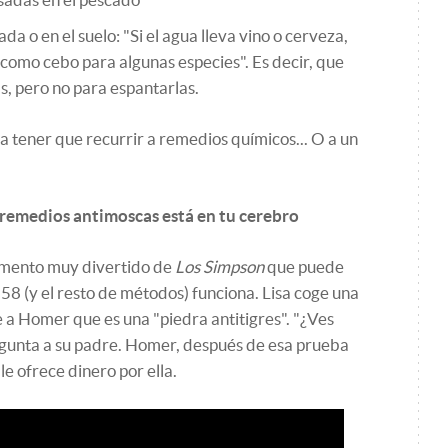
da o en el suelo: "Si el agua lleva vino o cerveza,
como cebo para algunas especies". Es decir, que
s, pero no para espantarlas.
 a tener que recurrir a remedios químicos... O a un
s remedios antimoscas está en tu cerebro
omento muy divertido de
Los Simpson
que puede
58 (y el resto de métodos) funciona. Lisa coge una
ce a Homer que es una "piedra antitigres". "¿Ves
regunta a su padre. Homer, después de esa prueba
le ofrece dinero por ella.