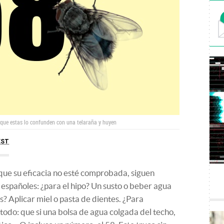
rque estas lo confunden con una telaraña y huyen
EST
ue su eficacia no esté comprobada, siguen
españoles: ¿para el hipo? Un susto o beber agua
? Aplicar miel o pasta de dientes. ¿Para
todo: que si una bolsa de agua colgada del techo,