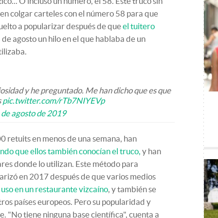
co... O incluso un número, el 58. Este truco sin
e en colgar carteles con el número 58 para que
vuelto a popularizar después de que
el tuitero
 de agosto un hilo en el que hablaba de un
ilizaba.
iosidad y he preguntado. Me han dicho que es que
s
pic.twitter.com/rTb7NIYEVp
 de agosto de 2019
700 retuits en menos de una semana, han
ndo que ellos también conocían el truco,
y han
res donde lo utilizan. Este método para
larizó en 2017 después de que varios medios
 uso en un restaurante vizcaíno
, y también se
tros países europeos. Pero su popularidad y
e. "No tiene ninguna base científica", cuenta a