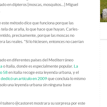
zado en dípteros [moscas, mosquitos...] Miguel
.
 este método dice que funciona porque las
tela de araña, lo que hace que huyan. Carles-
 sentido, precisamente, porque las moscas no
era las reales. "Si lo hiciesen, entonces no caerían
zado en diferentes países del Mediterráneo
ia
o Italia, donde es especialmente popular.
La
ro 58
en italia recoge esta leyenda urbana, y el
e dedicó un artículo en 2009
que concluía lo mismo
 solo una leyenda urbana sin ninguna base
l tuitero @castoret mostrara su sorpresa por este