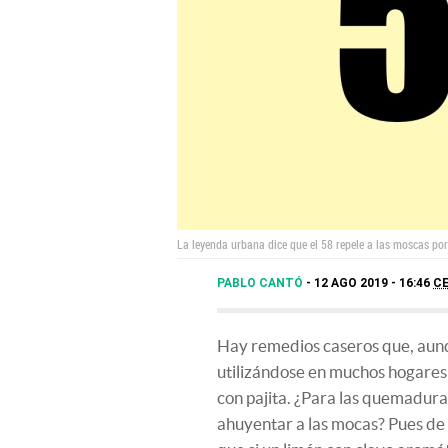
La leyenda urbana dice que el 58 repele a las moscas po
PABLO CANTÓ
12 AGO 2019 - 16:46
C
Hay remedios caseros que, aunq
utilizándose en muchos hogares 
con pajita. ¿Para las quemaduras
ahuyentar a las mocas? Pues de 