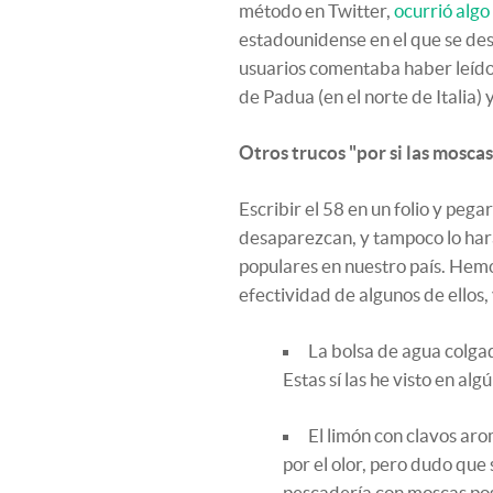
método en Twitter,
ocurrió algo
estadounidense en el que se de
usuarios comentaba haber leído
de Padua (en el norte de Italia) 
Otros trucos "por si las moscas
Escribir el 58 en un folio y peg
desaparezcan, y tampoco lo har
populares en nuestro país. Hem
efectividad de algunos de ellos, 
La bolsa de agua colga
Estas sí las he visto en al
El limón con clavos aro
por el olor, pero dudo que
pescadería con moscas po