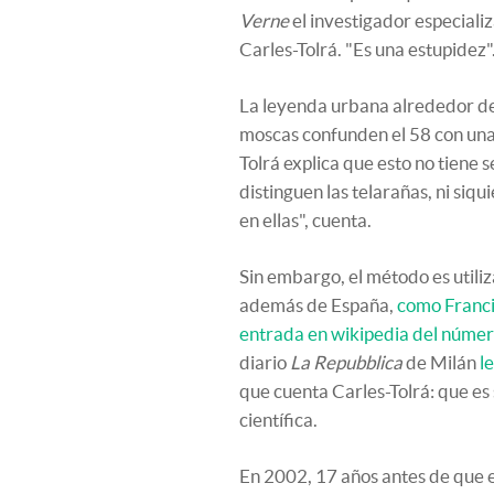
Verne
el investigador especiali
Carles-Tolrá. "Es una estupidez"
La leyenda urbana alrededor de
moscas confunden el 58 con una 
Tolrá explica que esto no tiene
distinguen las telarañas, ni siqui
en ellas", cuenta.
Sin embargo, el método es utili
además de España,
como Franc
entrada en wikipedia del núme
diario
La Repubblica
de Milán
l
que cuenta Carles-Tolrá: que es
científica.
En 2002, 17 años antes de que e