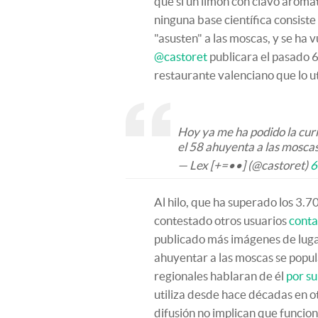
que si un limón con clavo aromáti
ninguna base científica consist
"asusten" a las moscas, y se ha 
@castoret
publicara el pasado 6
restaurante valenciano que lo ut
Hoy ya me ha podido la cur
el 58 ahuyenta a las mosca
— Lex [+=••] (@castoret)
6
Al hilo, que ha superado los 3.
contestado otros usuarios
conta
publicado más imágenes de luga
ahuyentar a las moscas se popu
regionales hablaran de él
por su
utiliza desde hace décadas en o
difusión no implican que funcion