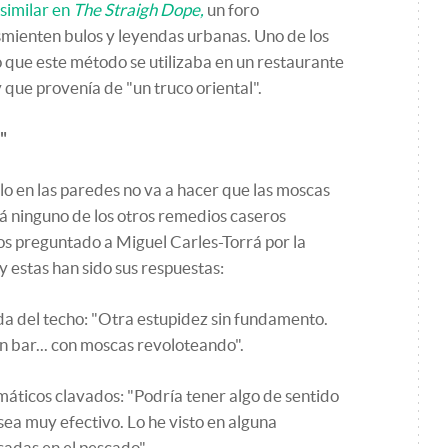
 similar en
The Straigh Dope,
un foro
smienten bulos y leyendas urbanas. Uno de los
 que este método se utilizaba en un restaurante
y que provenía de "un truco oriental".
"
arlo en las paredes no va a hacer que las moscas
á ninguno de los otros remedios caseros
os preguntado a Miguel Carles-Torrá por la
y estas han sido sus respuestas:
da del techo: "Otra estupidez sin fundamento.
gún bar... con moscas revoloteando".
máticos clavados: "Podría tener algo de sentido
 sea muy efectivo. Lo he visto en alguna
sadas en el pescado"