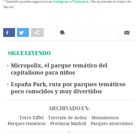
* También puedes seguirnos en
Instagram
y
Flipboard
. ¡No te pierdas lo mejor de
Verne!
SIGUE LEYENDO
Micropolix, el parque temático del
capitalismo para niños
España Park, ruta por parques temáticos
poco conocidos y muy divertidos
ARCHIVADO EN:
Torre Eiffel
Torrejón de Ardoz
Monumentos
Parques temáticos
Provincia Madrid
Parques atracciones
Patrimonio histórico
Patrimonio cultural
Madrid
Turismo
Comunidad de Madrid
España
Cultura
Arte