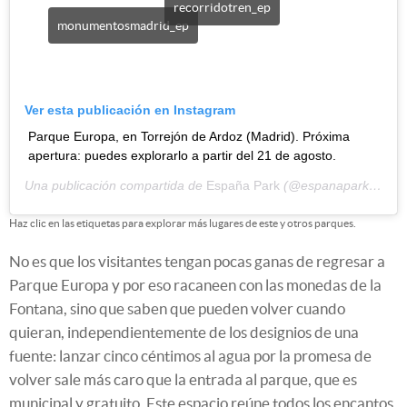
recorridotren_ep
monumentosmadrid_ep
Ver esta publicación en Instagram
Parque Europa, en Torrejón de Ardoz (Madrid). Próxima
apertura: puedes explorarlo a partir del 21 de agosto.
Una publicación compartida de
España Park
(@espanapark) el
29
Haz clic en las etiquetas para explorar más lugares de este y otros parques.
No es que los visitantes tengan pocas ganas de regresar a
Parque Europa y por eso racaneen con las monedas de la
Fontana, sino que saben que pueden volver cuando
quieran, independientemente de los designios de una
fuente: lanzar cinco céntimos al agua por la promesa de
volver sale más caro que la entrada al parque, que es
municipal y gratuito. Este espacio reúne todos los encantos