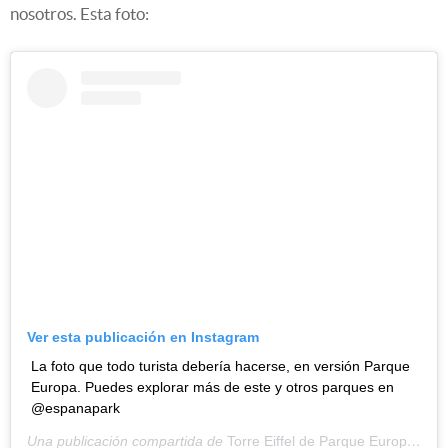
nosotros. Esta foto:
Ver esta publicación en Instagram
La foto que todo turista debería hacerse, en versión Parque
Europa. Puedes explorar más de este y otros parques en
@espanapark
Una publicación compartida de
Torre Eiffel de Parque Europa
(@tor