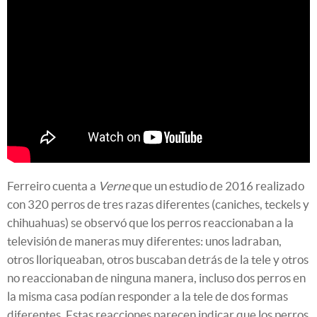
Ferreiro cuenta a
Verne
que un estudio de 2016 realizado
con 320 perros de tres razas diferentes (caniches, teckels y
chihuahuas) se observó que los perros reaccionaban a la
televisión de maneras muy diferentes: unos ladraban,
otros lloriqueaban, otros buscaban detrás de la tele y otros
no reaccionaban de ninguna manera, incluso dos perros en
la misma casa podían responder a la tele de dos formas
diferentes. Estas reacciones parecen indicar que los perros