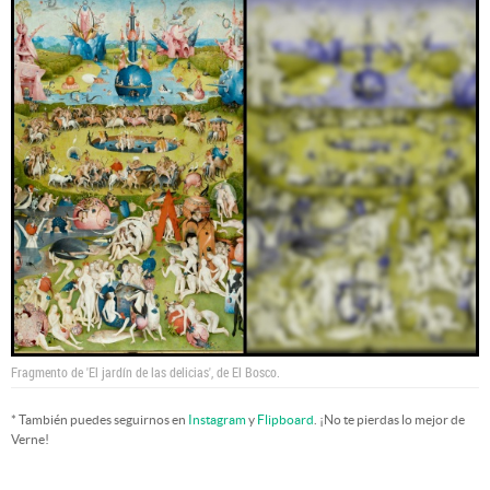
Fragmento de 'El jardín de las delicias', de El Bosco.
* También puedes seguirnos en
Instagram
y
Flipboard
. ¡No te pierdas lo mejor de
Verne!