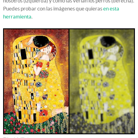
nosotros (izquierda) y cómo las verían los perros (derecha).
Puedes probar con las imágenes que quieras
en esta
herramienta
.