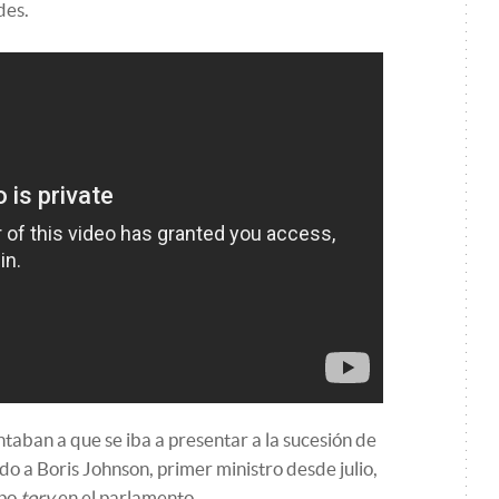
des.
taban a que se iba a presentar a la sucesión de
a Boris Johnson, primer ministro desde julio,
upo
tory
en el parlamento.