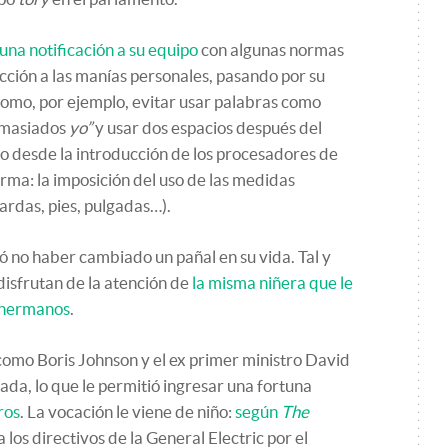
una notificación a su equipo
con algunas normas
ección a las manías personales, pasando por su
 Como, por ejemplo, evitar usar palabras como
demasiados
yo”
y usar dos espacios después del
o desde la introducción de los procesadores de
orma: la imposición del uso de las medidas
ardas, pies, pulgadas…).
ció no haber cambiado un pañal en su vida. Tal y
disfrutan de la atención de
la misma niñera que le
o hermanos
.
mo Boris Johnson y el ex primer ministro David
da, lo que le permitió ingresar una fortuna
ros
. La vocación le viene de niño:
según
The
los directivos de la General Electric por el