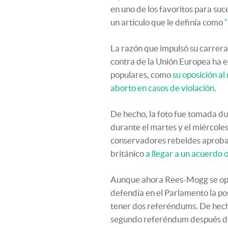
en uno de los favoritos para s
un artículo que le definía como
La razón que impulsó su carrera 
contra de la Unión Europea ha 
populares, como
su oposición al
aborto en casos de violación
.
De hecho, la foto fue tomada du
durante el martes y el miércole
conservadores rebeldes aprobar
británico
a llegar a un acuerdo 
Aunque ahora Rees-Mogg se opo
defendía en el Parlamento la po
tener dos referéndums. De hech
segundo referéndum después de f