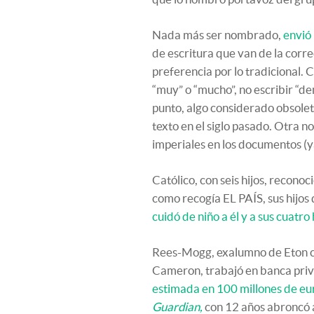
Nada más ser nombrado,
envió 
de escritura que van de la corr
preferencia por lo tradicional.
“muy” o “mucho”, no escribir “
punto, algo considerado obsolet
texto en el siglo pasado. Otra n
imperiales en los documentos (y
Católico, con seis hijos, recono
como recogía EL PAÍS, sus hijos 
cuidó de niño a él y a sus cuatr
Rees-Mogg, exalumno de Eton co
Cameron, trabajó en banca priva
estimada en 100 millones de eu
Guardian,
con 12 años abroncó a 