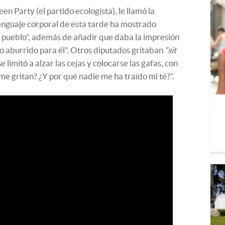
n Party (el partido ecologista), le llamó la
lenguaje corporal de esta tarde ha mostrado
l pueblo”, además de añadir que daba la impresión
o aburrido para él”. Otros diputados gritaban
“sit
 limitó a alzar las cejas y colocarse las gafas, con
me gritan? ¿Y por qué nadie me ha traído mi té?”.