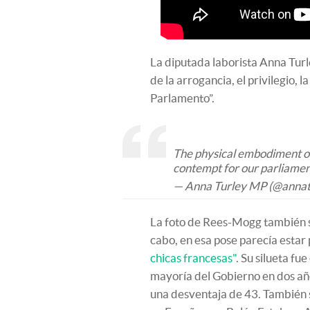
La diputada laborista Anna Turle
de la arrogancia, el privilegio, 
Parlamento”.
The physical embodiment of
contempt for our parliamen
— Anna Turley MP (@annat
La foto de Rees-Mogg también se
cabo, en esa pose parecía estar
chicas francesas"
. Su silueta fu
mayoría del Gobierno en dos añ
una desventaja de 43. También 