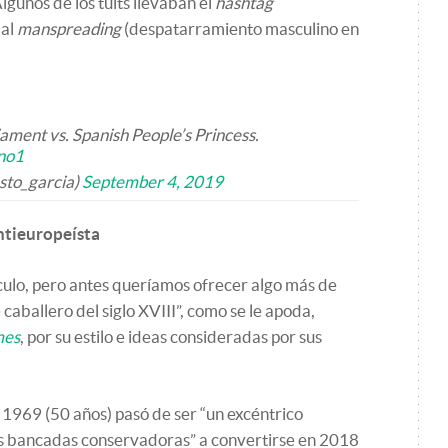
gunos de los tuits llevaban el
hashtag
 al
manspreading
(despatarramiento masculino en
ament vs. Spanish People’s Princess.
no1
to_garcia)
September 4, 2019
antieuropeísta
culo, pero antes queríamos ofrecer algo más de
caballero del siglo XVIII”, como se le apoda,
mes
, por su estilo e ideas consideradas por sus
n 1969 (50 años) pasó de ser “un excéntrico
as bancadas conservadoras” a convertirse en 2018