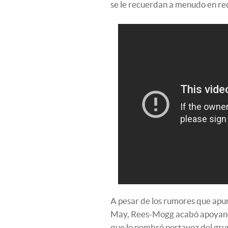
se le recuerdan a menudo en re
A pesar de los rumores que apun
May, Rees-Mogg acabó apoyando 
que lo nombró portavoz del gr