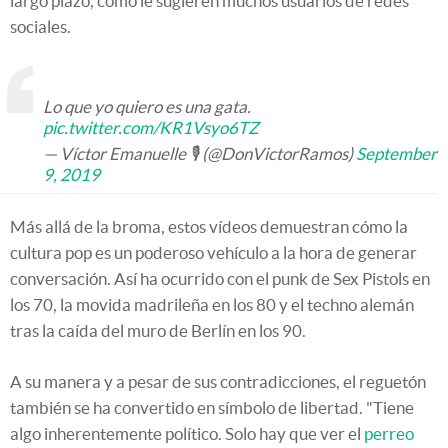
largo plazo, como le sugieren muchos usuarios de redes
sociales.
Lo que yo quiero es una gata.
pic.twitter.com/KR1Vsyo6TZ
— Víctor Emanuelle 🎙 (@DonVictorRamos)
September
9, 2019
Más allá de la broma, estos vídeos demuestran cómo la
cultura pop es un poderoso vehículo a la hora de generar
conversación. Así ha ocurrido con el punk de Sex Pistols en
los 70, la movida madrileña en los 80 y el techno alemán
tras la caída del muro de Berlín en los 90.
A su manera y a pesar de sus contradicciones, el reguetón
también se ha convertido en símbolo de libertad. "Tiene
algo inherentemente político. Solo hay que ver el
perreo