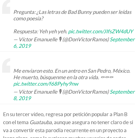
Pregunta: ¿Las letras de Bad Bunny pueden ser leídas
como poesía?
Respuesta: Yeh yeh yeh.
pic.twitter.com/JIfsZW4dUY
— Víctor Emanuelle 🎙 (@DonVictorRamos)
September
6, 2019
Me enviaron esto. En un antro en San Pedro, México.
He muerto, búsquenme en la otra vida. ⚰️⚰️⚰️
pic.twitter.com/f68Pyhy9nw
— Víctor Emanuelle 🎙 (@DonVictorRamos)
September
8, 2019
En su tercer vídeo, regresa por petición popular a Plan B
con el tema
Guatauba
, aunque asegura no tener claro de si
va a convertir esta parodia recurrente en un proyecto a