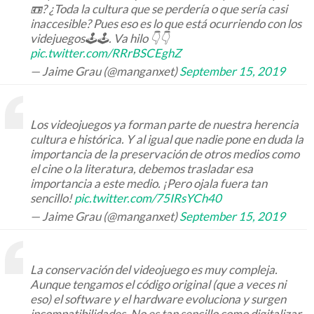
📼? ¿Toda la cultura que se perdería o que sería casi
inaccesible? Pues eso es lo que está ocurriendo con los
videjuegos🕹️🕹️. Va hilo 👇👇
pic.twitter.com/RRrBSCEghZ
— Jaime Grau (@manganxet)
September 15, 2019
Los videojuegos ya forman parte de nuestra herencia
cultura e histórica. Y al igual que nadie pone en duda la
importancia de la preservación de otros medios como
el cine o la literatura, debemos trasladar esa
importancia a este medio. ¡Pero ojala fuera tan
sencillo!
pic.twitter.com/75IRsYCh40
— Jaime Grau (@manganxet)
September 15, 2019
La conservación del videojuego es muy compleja.
Aunque tengamos el código original (que a veces ni
eso) el software y el hardware evoluciona y surgen
incompatibilidades. No es tan sencillo como digitalizar