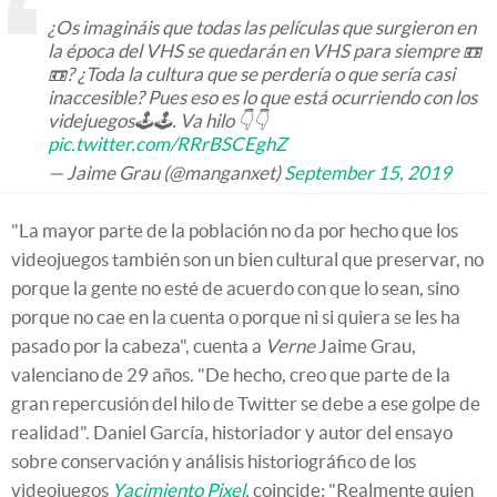
¿Os imagináis que todas las películas que surgieron en
la época del VHS se quedarán en VHS para siempre 📼
📼? ¿Toda la cultura que se perdería o que sería casi
inaccesible? Pues eso es lo que está ocurriendo con los
videjuegos🕹️🕹️. Va hilo 👇👇
pic.twitter.com/RRrBSCEghZ
— Jaime Grau (@manganxet)
September 15, 2019
"La mayor parte de la población no da por hecho que los
videojuegos también son un bien cultural que preservar, no
porque la gente no esté de acuerdo con que lo sean, sino
porque no cae en la cuenta o porque ni si quiera se les ha
pasado por la cabeza", cuenta a
Verne
Jaime Grau,
valenciano de 29 años. "De hecho, creo que parte de la
gran repercusión del hilo de Twitter se debe a ese golpe de
realidad". Daniel García, historiador y autor del ensayo
sobre conservación y análisis historiográfico de los
videojuegos
Yacimiento Pixel,
coincide: "Realmente quien