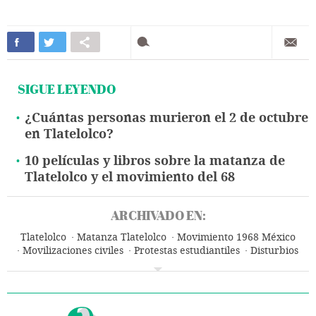
SIGUE LEYENDO
¿Cuántas personas murieron el 2 de octubre
en Tlatelolco?
10 películas y libros sobre la matanza de
Tlatelolco y el movimiento del 68
ARCHIVADO EN:
Tlatelolco
Matanza Tlatelolco
Movimiento 1968 México
Movilizaciones civiles
Protestas estudiantiles
Disturbios
Terrorismo Estado
Estudiantes universitarios
Movimiento estudiantil
México
Acción policial
Acción militar
Estudiantes
Malestar social
Movimientos sociales
Universidad