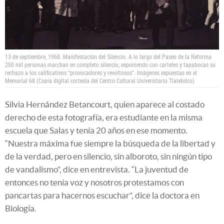
13 de septiembre, 1968. Manifestación del Silencio. A lo largo del Paseo de la Reforma
250 mil personas marchan en completo silencio, exponiendo con carteles y tapabocas su
rechazo a los calificativos “provocadores y revoltosos”. Imágenes expuestas en el
Memorial 68 (Copia digital cortesía del Centro Cultural Universitario Tlatelolco)
Silvia Hernández Betancourt, quien aparece al costado
derecho de esta fotografía, era estudiante en la misma
escuela que Salas y tenía 20 años en ese momento.
“Nuestra máxima fue siempre la búsqueda de la libertad y
de la verdad, pero en silencio, sin alboroto, sin ningún tipo
de vandalismo”, dice en entrevista. “La juventud de
entonces no tenía voz y nosotros protestamos con
pancartas para hacernos escuchar”, dice la doctora en
Biología.