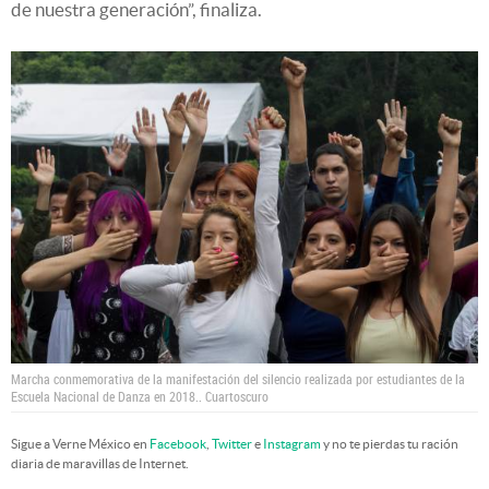
de nuestra generación”, finaliza.
Marcha conmemorativa de la manifestación del silencio realizada por estudiantes de la
Escuela Nacional de Danza en 2018..
Cuartoscuro
Sigue a Verne México en
Facebook
,
Twitter
e
Instagram
y no te pierdas tu ración
diaria de maravillas de Internet.