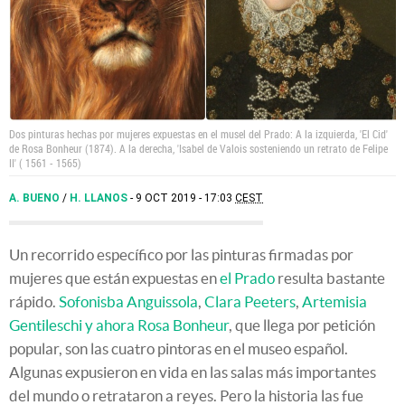
Dos pinturas hechas por mujeres expuestas en el musel del Prado: A la izquierda, 'El Cid'
de Rosa Bonheur (1874). A la derecha, 'Isabel de Valois sosteniendo un retrato de Felipe
II' ( 1561 - 1565)
A. BUENO
/
H. LLANOS
9 OCT 2019 - 17:03
CEST
Un recorrido específico por las pinturas firmadas por
mujeres que están expuestas en
el Prado
resulta bastante
rápido.
Sofonisba Anguissola
,
Clara Peeters
,
Artemisia
Gentileschi
y ahora Rosa Bonheur
, que llega por petición
popular, son las cuatro pintoras en el museo español.
Algunas expusieron en vida en las salas más importantes
del mundo o retrataron a reyes. Pero la historia las fue