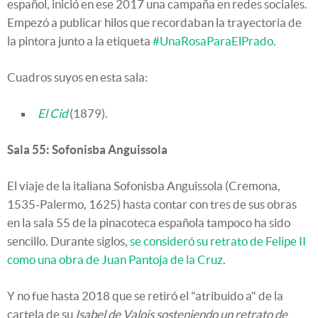
español, inició en ese 2017 una campaña en redes sociales.
Empezó a publicar hilos que recordaban la trayectoria de
la pintora junto a la etiqueta
#UnaRosaParaElPrado
.
Cuadros suyos en esta sala:
El Cid
(1879).
Sala 55: Sofonisba Anguissola
El viaje de la italiana Sofonisba Anguissola
(Cremona,
1535-Palermo, 1625)
hasta contar con tres de sus obras
en la sala 55 de la pinacoteca española tampoco ha sido
sencillo. Durante siglos,
se consideró su retrato de Felipe II
como una obra de Juan Pantoja de la Cruz
.
Y no fue hasta 2018 que se retiró el "atribuido a" de la
cartela de su
Isabel de Valois sosteniendo un retrato de