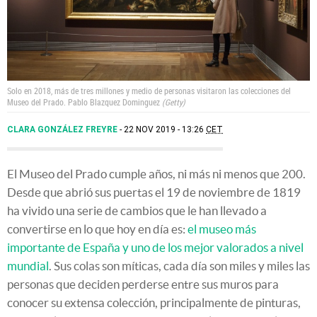
Solo en 2018, más de tres millones y medio de personas visitaron las colecciones del
Museo del Prado.
Pablo Blazquez Dominguez
Getty
CLARA GONZÁLEZ FREYRE
22 NOV 2019 - 13:26
CET
El Museo del Prado cumple años, ni más ni menos que 200.
Desde que abrió sus puertas el 19 de noviembre de 1819
ha vivido una serie de cambios que le han llevado a
convertirse en lo que hoy en día es:
el museo más
importante de España y uno de los mejor valorados a nivel
mundial
. Sus colas son míticas, cada día son miles y miles las
personas que deciden perderse entre sus muros para
conocer su extensa colección, principalmente de pinturas,