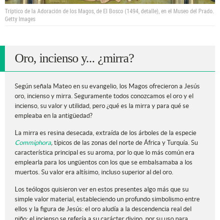
Tríptico de la Adoración de los Magos, de El Bosco (1494, detalle), en el Museo del Prado.
Getty Images
Oro, incienso y... ¿mirra?
Según señala Mateo en su evangelio, los Magos ofrecieron a Jesús
oro, incienso y mirra. Seguramente todos conozcamos el oro y el
incienso, su valor y utilidad, pero ¿qué es la mirra y para qué se
empleaba en la antigüedad?
La mirra es resina desecada, extraída de los árboles de la especie
Commiphora
,
típicos de las zonas del norte de África y Turquía. Su
característica principal es su aroma, por lo que lo más común era
emplearla para los ungüentos con los que se embalsamaba a los
muertos. Su valor era altísimo, incluso superior al del oro.
Los teólogos quisieron ver en estos presentes algo más que su
simple valor material, estableciendo un profundo simbolismo entre
ellos y la figura de Jesús: el oro aludía a la descendencia real del
niño; el incienso se refería a su carácter divino, por su uso para