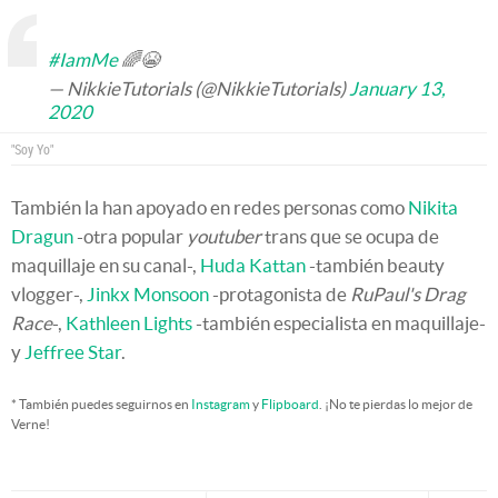
#IamMe
🌈😭
— NikkieTutorials (@NikkieTutorials)
January 13,
2020
"Soy Yo"
También la han apoyado en redes personas como
Nikita
Dragun
-otra popular
youtuber
trans que se ocupa de
maquillaje en su canal-,
Huda Kattan
-también beauty
vlogger-,
Jinkx Monsoon
-protagonista de
RuPaul's Drag
Race
-,
Kathleen Lights
-también especialista en maquillaje-
y
Jeffree Star
.
* También puedes seguirnos en
Instagram
y
Flipboard
. ¡No te pierdas lo mejor de
Verne!