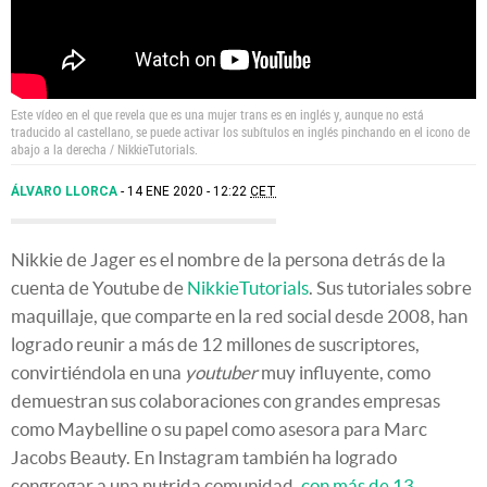
Este vídeo en el que revela que es una mujer trans es en inglés y, aunque no está
traducido al castellano, se puede activar los subítulos en inglés pinchando en el icono de
abajo a la derecha /
NikkieTutorials.
ÁLVARO LLORCA
14 ENE 2020 - 12:22
CET
Nikkie de Jager es el nombre de la persona detrás de la
cuenta de Youtube de
NikkieTutorials
. Sus tutoriales sobre
maquillaje, que comparte en la red social desde 2008, han
logrado reunir a más de 12 millones de suscriptores,
convirtiéndola en una
youtuber
muy influyente, como
demuestran sus colaboraciones con grandes empresas
como Maybelline o su papel como asesora para Marc
Jacobs Beauty. En Instagram también ha logrado
congregar a una nutrida comunidad,
con más de 13