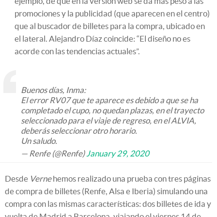
ejemplo, de que en la versión web se da más peso a las
promociones y la publicidad (que aparecen en el centro)
que al buscador de billetes para la compra, ubicado en
el lateral. Alejandro Díaz coincide: “El diseño no es
acorde con las tendencias actuales”.
Buenos días, Inma:
El error RV07 que te aparece es debido a que se ha
completado el cupo, no quedan plazas, en el trayecto
seleccionado para el viaje de regreso, en el ALVIA,
deberás seleccionar otro horario.
Un saludo.
— Renfe (@Renfe)
January 29, 2020
Desde
Verne
hemos realizado una prueba con tres páginas
de compra de billetes (Renfe, Alsa e Iberia) simulando una
compra con las mismas características: dos billetes de ida y
vuelta de Madrid a Barcelona, viajando el viernes 14 de