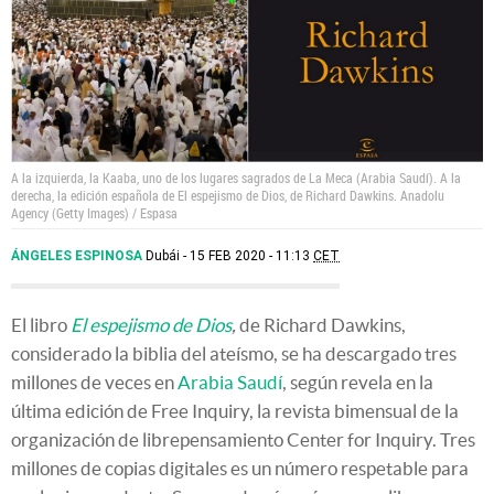
A la izquierda, la Kaaba, uno de los lugares sagrados de La Meca (Arabia Saudí). A la
derecha, la edición española de El espejismo de Dios, de Richard Dawkins.
Anadolu
Agency (Getty Images) / Espasa
ÁNGELES ESPINOSA
Dubái
15 FEB 2020 - 11:13
CET
El libro
El espejismo de Dios
,
de Richard Dawkins,
considerado la biblia del ateísmo, se ha descargado tres
millones de veces en
Arabia Saudí
, según revela en la
última edición de Free Inquiry, la revista bimensual de la
organización de librepensamiento Center for Inquiry. Tres
millones de copias digitales es un número respetable para