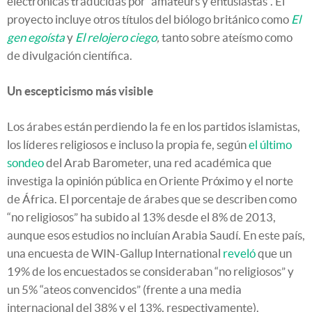
electrónicas traducidas por “amateurs y entusiastas”. El
proyecto incluye otros títulos del biólogo británico como
El
gen egoísta
y
El relojero ciego
,
tanto sobre ateísmo como
de divulgación científica.
Un escepticismo más visible
Los árabes están perdiendo la fe en los partidos islamistas,
los líderes religiosos e incluso la propia fe, según
el último
sondeo
del Arab Barometer, una red académica que
investiga la opinión pública en Oriente Próximo y el norte
de África. El porcentaje de árabes que se describen como
“no religiosos” ha subido al 13% desde el 8% de 2013,
aunque esos estudios no incluían Arabia Saudí. En este país,
una encuesta de WIN-Gallup International
reveló
que un
19% de los encuestados se consideraban “no religiosos” y
un 5% “ateos convencidos” (frente a una media
internacional del 38% y el 13%, respectivamente).