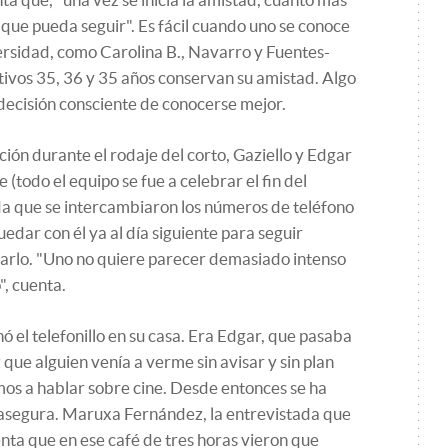
que pueda seguir". Es fácil cuando uno se conoce
ersidad, como Carolina B., Navarro y Fuentes-
ctivos 35, 36 y 35 años conservan su amistad. Algo
 decisión consciente de conocerse mejor.
ión durante el rodaje del corto, Gaziello y Edgar
(todo el equipo se fue a celebrar el fin del
da que se intercambiaron los números de teléfono
edar con él ya al día siguiente para seguir
iarlo. "Uno no quiere parecer demasiado intenso
, cuenta.
nó el telefonillo en su casa. Era Edgar, que pasaba
 que alguien venía a verme sin avisar y sin plan
mos a hablar sobre cine. Desde entonces se ha
 asegura. Maruxa Fernández, la entrevistada que
enta que en ese café de tres horas vieron que