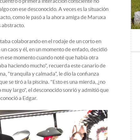
uentro o primera interacción consciente no
go con ese desconocido. A veces es la situación
ontacto, como le pasó a la ahora amiga de Maruxa
s abstracto.
taba colaborando en el rodaje de un corto en
 un caos y él, en un momento de enfado, decidió
 en ese momento cuando noté que había otra
ba haciendo mucho", recuerda este canario de
na, "tranquila y calmada", le dio la confianza
que se tiró a la piscina. "Esto es una mierda, ¿no
do muy largo", el desconocido sonrió y admitió que
í conoció a Edgar.