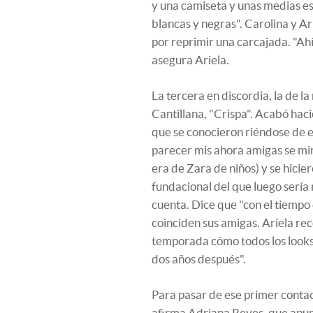
y una camiseta y unas medias es
blancas y negras". Carolina y A
por reprimir una carcajada. "Ahí
asegura Ariela.
La tercera en discordia, la de l
Cantillana, "Crispa". Acabó ha
que se conocieron riéndose de el
parecer mis ahora amigas se mir
era de Zara de niños) y se hicie
fundacional del que luego sería
cuenta. Dice que "con el tiempo 
coinciden sus amigas. Ariela 
temporada cómo todos los looks
dos años después".
Para pasar de ese primer contac
afirma Adriana Reyes, que apunt