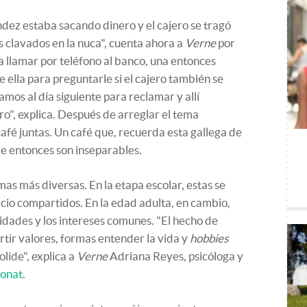
ez estaba sacando dinero y el cajero se tragó
os clavados en la nuca", cuenta ahora a
Verne
por
a llamar por teléfono al banco, una entonces
 ella para preguntarle si el cajero también se
mos al día siguiente para reclamar y allí
o", explica. Después de arreglar el tema
afé juntas. Un café que, recuerda esta gallega de
de entonces son inseparables.
as más diversas. En la etapa escolar, estas se
acio compartidos. En la edad adulta, en cambio,
idades y los intereses comunes. "El hecho de
rtir valores, formas entender la vida y
hobbies
lide", explica a
Verne
Adriana Reyes, psicóloga y
ionat
.