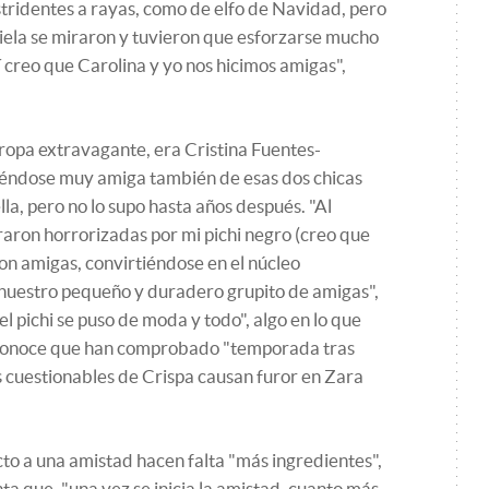
tridentes a rayas, como de elfo de Navidad, pero
riela se miraron y tuvieron que esforzarse mucho
­ creo que Carolina y yo nos hicimos amigas",
a ropa extravagante, era Cristina Fuentes-
ciéndose muy amiga también de esas dos chicas
la, pero no lo supo hasta años después. "Al
aron horrorizadas por mi pichi negro (creo que
ron amigas, convirtiéndose en el núcleo
 nuestro pequeño y duradero grupito de amigas",
el pichi se puso de moda y todo", algo en lo que
reconoce que han comprobado "temporada tras
 cuestionables de Crispa causan furor en Zara
to a una amistad hacen falta "más ingredientes",
a que, "una vez se inicia la amistad, cuanto más