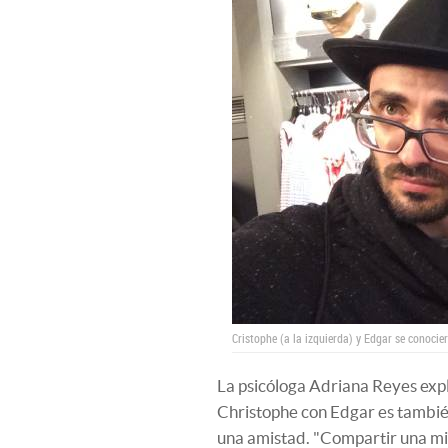
Cristophe (a la izquierda) y Edgar se conocie
La psicóloga Adriana Reyes expli
Christophe con Edgar es tambi
una amistad. "Compartir una mis