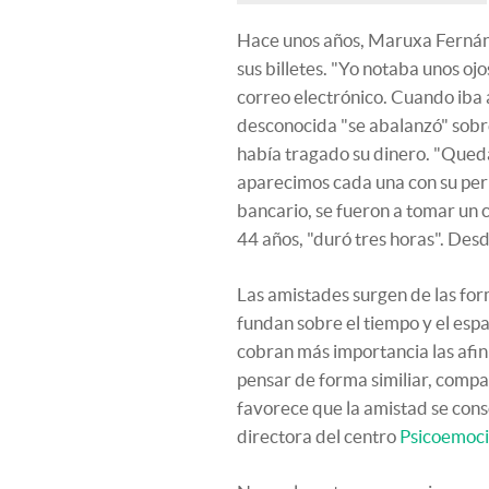
Hace unos años, Maruxa Fernánd
sus billetes. "Yo notaba unos oj
correo electrónico. Cuando iba 
desconocida "se abalanzó" sobre
había tragado su dinero. "Queda
aparecimos cada una con su perr
bancario, se fueron a tomar un c
44 años, "duró tres horas". Des
Las amistades surgen de las form
fundan sobre el tiempo y el esp
cobran más importancia las afin
pensar de forma similiar, compa
favorece que la amistad se conso
directora del centro
Psicoemoc