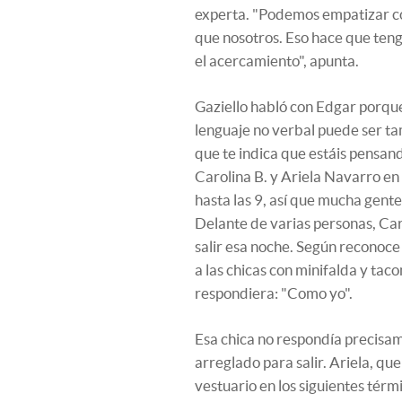
experta. "Podemos empatizar co
que nosotros. Eso hace que ten
el acercamiento", apunta.
Gaziello habló con Edgar porque 
lenguaje no verbal puede ser t
que te indica que estáis pensan
Carolina B. y Ariela Navarro en
hasta las 9, así que mucha gente
Delante de varias personas, Ca
salir esa noche. Según reconoc
a las chicas con minifalda y taco
respondiera: "Como yo".
Esa chica no respondía precisam
arreglado para salir. Ariela, qu
vestuario en los siguientes térm