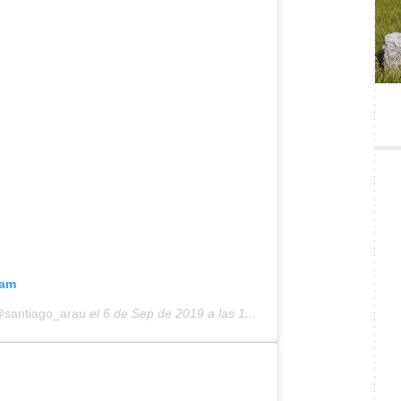
ram
@santiago_arau
el
6 de Sep de 2019 a las 11:23 PDT