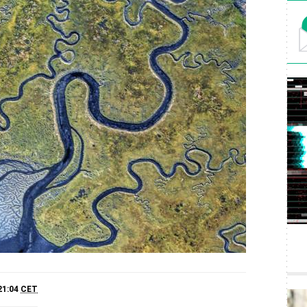
21:04
CET