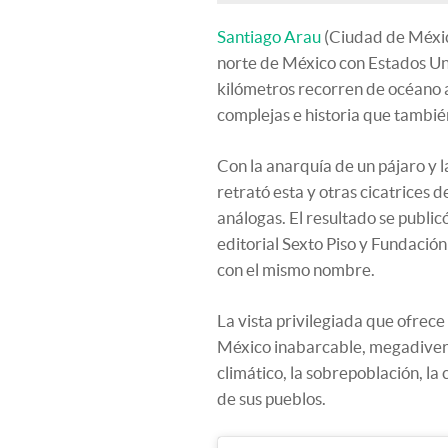
Santiago Arau
(Ciudad de México
norte de México con Estados Un
kilómetros recorren de océano a
complejas e historia que tambié
Con la anarquía de un pájaro y l
retrató esta y otras cicatrices 
análogas. El resultado se publicó
editorial Sexto Piso y Fundació
con el mismo nombre.
La vista privilegiada que ofrec
México inabarcable, megadivers
climático, la sobrepoblación, la
de sus pueblos.