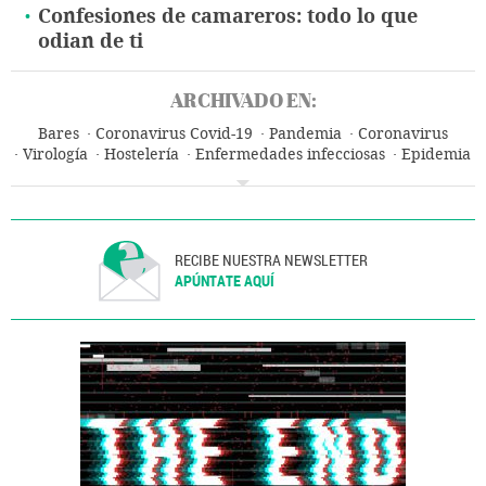
Confesiones de camareros: todo lo que
odian de ti
ARCHIVADO EN:
Bares
Coronavirus Covid-19
Pandemia
Coronavirus
Virología
Hostelería
Enfermedades infecciosas
Epidemia
Microbiología
Enfermedades
Turismo
Medicina
Biología
Salud
Ciencias naturales
Ciencia
RECIBE NUESTRA NEWSLETTER
APÚNTATE AQUÍ