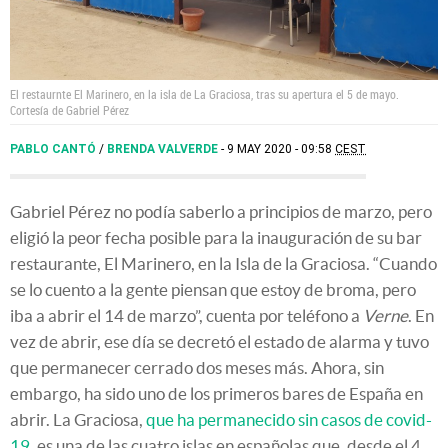
El restaurnte El Marinero, en la isla de La Graciosa, tras su apertura el 5 de mayo.
Cortesía de Gabriel Pérez
PABLO CANTÓ
/
BRENDA VALVERDE
9 MAY 2020 - 09:58
CEST
Gabriel Pérez no podía saberlo a principios de marzo, pero
eligió la peor fecha posible para la inauguración de su bar
restaurante, El Marinero, en la Isla de la Graciosa. “Cuando
se lo cuento a la gente piensan que estoy de broma, pero
iba a abrir el 14 de marzo”, cuenta por teléfono a
Verne
. En
vez de abrir, ese día se decretó el estado de alarma y tuvo
que permanecer cerrado dos meses más. Ahora, sin
embargo, ha sido uno de los primeros bares de España en
abrir. La Graciosa,
que ha permanecido sin casos de covid-
19,
es una de las cuatro islas en españolas que, desde el 4