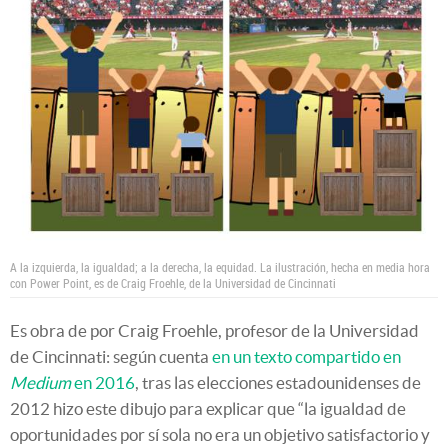
A la izquierda, la igualdad; a la derecha, la equidad. La ilustración, hecha en media hora
con Power Point, es de Craig Froehle, de la Universidad de Cincinnati
Es obra de por Craig Froehle, profesor de la Universidad
de Cincinnati: según cuenta
en un texto compartido en
Medium
en 2016
, tras las elecciones estadounidenses de
2012 hizo este dibujo para explicar que “la igualdad de
oportunidades por sí sola no era un objetivo satisfactorio y