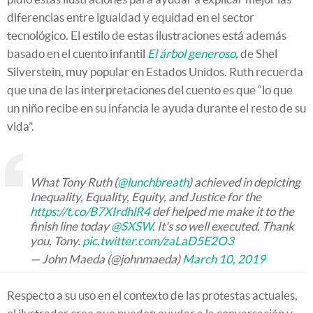
diferencias entre igualdad y equidad en el sector
tecnológico. El estilo de estas ilustraciones está además
basado en el cuento infantil
El árbol generoso
,
de Shel
Silverstein, muy popular en Estados Unidos. Ruth recuerda
que una de las interpretaciones del cuento es que “lo que
un niño recibe en su infancia le ayuda durante el resto de su
vida”.
What Tony Ruth (
@lunchbreath
) achieved in depicting
Inequality, Equality, Equity, and Justice for the
https://t.co/B7XIrdhlR4
def helped me make it to the
finish line today
@SXSW
. It's so well executed. Thank
you, Tony.
pic.twitter.com/zaLaD5E2O3
— John Maeda (@johnmaeda)
March 10, 2019
Respecto a su uso en el contexto de las protestas actuales,