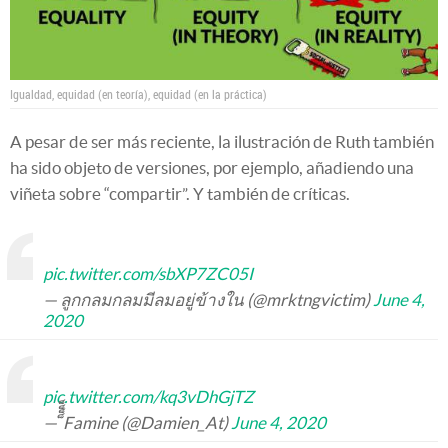
Igualdad, equidad (en teoría), equidad (en la práctica)
A pesar de ser más reciente, la ilustración de Ruth también
ha sido objeto de versiones, por ejemplo, añadiendo una
viñeta sobre “compartir”. Y también de críticas.
pic.twitter.com/sbXP7ZC05I
— ลูกกลมกลมมีลมอยู่ข้างใน (@mrktngvictim)
June 4,
2020
pic.twitter.com/kq3vDhGjTZ
— ็็็็Famine (@Damien_At)
June 4, 2020