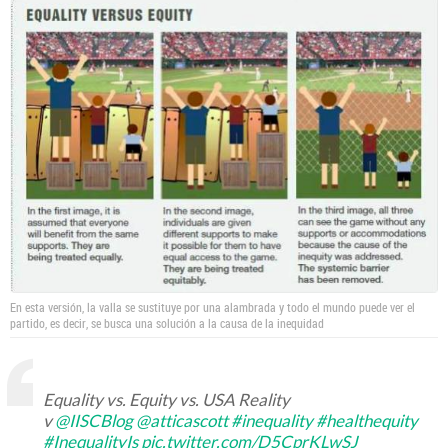
En esta versión, la valla se sustituye por una alambrada y todo el mundo puede ver el
partido, es decir, se busca una solución a la causa de la inequidad
Equality vs. Equity vs. USA Reality
v
@IISCBlog
@atticascott
#inequality
#healthequity
#InequalityIs
pic.twitter.com/D5CprKLwSJ