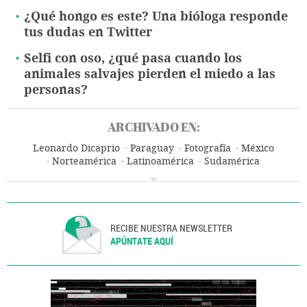
¿Qué hongo es este? Una bióloga responde
tus dudas en Twitter
Selfi con oso, ¿qué pasa cuando los
animales salvajes pierden el miedo a las
personas?
ARCHIVADO EN:
Leonardo Dicaprio
Paraguay
Fotografía
México
Norteamérica
Latinoamérica
Sudamérica
Contaminación
Artes plásticas
América
Problemas ambientales
Medio ambiente
RECIBE NUESTRA NEWSLETTER
APÚNTATE AQUÍ