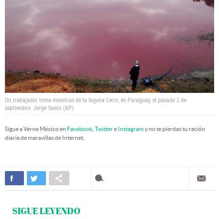
Un trabajador toma muestras de la laguna Cerro, en Paraguay, el pasado 2 de
septiembre.
Jorge Saenz (AP)
Sigue a Verne México en
Facebook
,
Twitter
e
Instagram
y no te pierdas tu ración
diaria de maravillas de Internet.
SIGUE LEYENDO