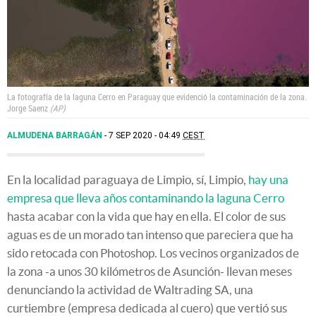
La fotografía de la laguna Cerro en Paraguay que evidenció la contaminación de la zona.
Jorge Saenz
AP
ALMUDENA BARRAGÁN
7 SEP 2020 - 04:49
CEST
En la localidad paraguaya de Limpio, sí, Limpio,
hay una
empresa que lleva años contaminando la laguna Cerro
hasta acabar con la vida que hay en ella. El color de sus
aguas es de un morado tan intenso que pareciera que ha
sido retocada con Photoshop. Los vecinos organizados de
la zona -a unos 30 kilómetros de Asunción- llevan meses
denunciando la actividad de Waltrading SA, una
curtiembre (empresa dedicada al cuero) que vertió sus