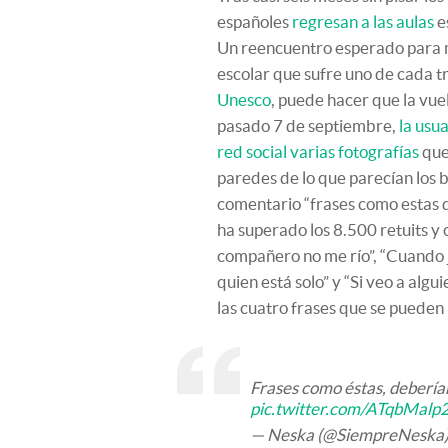
españoles
regresan a las aulas
e
Un reencuentro esperado para m
escolar que sufre uno de cada 
Unesco
, puede hacer que la vuel
pasado 7 de septiembre,
la usu
red social varias fotografías
que
paredes de lo que parecían los
comentario “frases como estas de
ha superado los 8.500 retuits y 
compañero no me río”, “Cuando 
quien está solo” y “Si veo a algui
las cuatro frases que se pueden 
Frases como éstas, deberían
pic.twitter.com/ATqbMalp
— Neska (@SiempreNeska