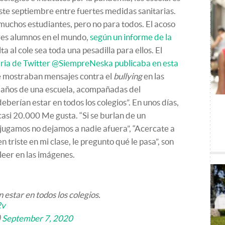
ste septiembre entre fuertes medidas sanitarias.
uchos estudiantes, pero no para todos. El acoso
tres alumnos en el mundo,
según un informe de la
ta al cole sea toda una pesadilla para ellos. El
aria de Twitter @SiempreNeska publicaba en esta
 mostraban mensajes contra el
bullying
en las
 baños de una escuela, acompañadas del
berían estar en todos los colegios”. En unos días,
casi 20.000 Me gusta. “Si se burlan de un
jugamos no dejamos a nadie afuera”, “Acercate a
en triste en mi clase, le pregunto qué le pasa”, son
leer en las imágenes.
 estar en todos los colegios.
2v
)
September 7, 2020