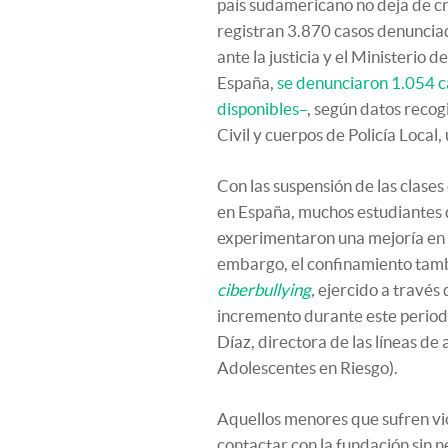
país sudamericano no deja de cr
registran 3.870 casos denuncia
ante la justicia y el Ministerio d
España,
se denunciaron 1.054 ca
disponibles–
, según datos recog
Civil y cuerpos de Policía Local
Con las suspensión de las clase
en España, muchos estudiantes q
experimentaron una mejoría en 
embargo, el confinamiento tamb
ciberbullying
,
ejercido a través 
incremento durante este period
Díaz, directora de las líneas de
Adolescentes en Riesgo).
Aquellos menores que sufren vio
contactar con la fundación sin 