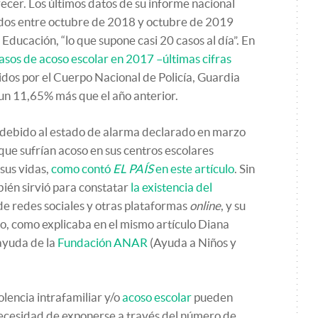
ecer. Los últimos datos de su informe nacional
dos entre octubre de 2018 y octubre de 2019
e Educación, “lo que supone casi 20 casos al día”. En
sos de acoso escolar en 2017 –últimas cifras
idos por el Cuerpo Nacional de Policía, Guardia
, un 11,65% más que el año anterior.
s debido al estado de alarma declarado en marzo
ue sufrían acoso en sus centros escolares
sus vidas,
como contó
EL PAÍS
en este artículo
. Sin
ién sirvió para constatar
la existencia del
de redes sociales y otras plataformas
online
, y su
o, como explicaba en el mismo artículo Diana
 ayuda de la
Fundación ANAR
(Ayuda a Niños y
lencia intrafamiliar y/o
acoso escolar
pueden
necesidad de exponerse a través del número de