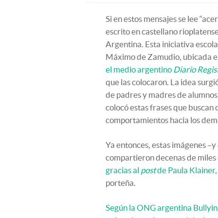
Si en estos mensajes se lee “ace
escrito en castellano rioplatense
Argentina. Esta iniciativa escol
Máximo de Zamudio, ubicada en
el medio argentino
Diario Regis
que las colocaron. La idea surgi
de padres y madres de alumnos y
colocó estas frases que buscan 
comportamientos hacia los demá
Ya entonces, estas imágenes –y 
compartieron decenas de miles 
gracias al
post
de Paula Klainer,
porteña.
Según la ONG argentina Bullyin