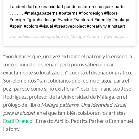
La identidad de una ciudad puede estar en cualquier parte. .
. . . . . . #malagapatterns #patterns #floordesign #floors
#design #graphicdesign #vector #vectorart #identity #malaga
#spain #colors #visual #creativeproject #creativity #instaart
Una publicación compartida de
Malaga Patterns
(@malagapatterns) el
"Son lugares que, una vez extraigo el patrón y lo enseño, a
todo el mundo le suenan, pero pocos saben ubicar
exactamente su localización", cuenta el diseñador gráfico.
Son elementos "tan cotidianos que -como el agua para el
pez- parece como si no existieran", escribe Francisco José
Rodríguez, profesor de la Universidad de Málaga, en el
prólogo del libro
Málaga patterns. Una identidad visual
para la ciudad
, en el que también colaboran los artistas
Dadi Dreuco
l, Ernesto Artillo, Pedrita Parker o Emmanuel
Lafont.