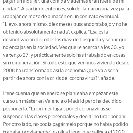
pagar un alquiler, una comida y además eran fuera de mi
ciudad”. A partir de entonces, solo le llamaron una vez para
trabajar de mozo de almacén en un contrato eventual.
“Llevo, ahora mismo, diez meses buscando trabajo y no he
obtenido absolutamente nada”, explica. “Esa es la
desmotivación de todos los días: de búsqueda y sentir que
no encajas en la sociedad. Ves que te acercas a los 30, yo
ya tengo 27, y prácticamente solo has trabajado en cosas
sin remuneración. Si todo esto que venimos viviendo desde
2008 ha transformado así la economía ¿qué va a ser a
partir de ahora con la crisis del coronavirus?”, añade.
Irene cuenta que en enero se planteaba empezar este
curso un máster en Valencia o Madrid pero ha decidido
posponerlo. “En primer lugar, por el coronavirus se
suspenden las clases presenciales y decidí no tirar por ahí.
Por otro lado, no podía pagármelo porque no había podido
trabajar previamente”, explica Irene, que califica el 2020