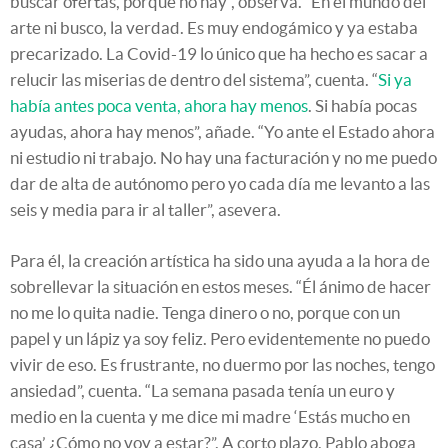
buscar ofertas, porque no hay”, observa. “En el mundo del
arte ni busco, la verdad. Es muy endogámico y ya estaba
precarizado. La Covid-19 lo único que ha hecho es sacar a
relucir las miserias de dentro del sistema”, cuenta. “
Si ya
había antes poca venta, ahora hay menos
. Si había pocas
ayudas, ahora hay menos”, añade. “Yo ante el Estado ahora
ni estudio ni trabajo. No hay una facturación y no me puedo
dar de alta de autónomo pero yo cada día me levanto a las
seis y media para ir al taller”, asevera.
Para él, la creación artística ha sido una ayuda a la hora de
sobrellevar la situación en estos meses. “Él ánimo de hacer
no me lo quita nadie. Tenga dinero o no, porque con un
papel y un lápiz ya soy feliz. Pero evidentemente no puedo
vivir de eso. Es frustrante, no duermo por las noches, tengo
ansiedad”, cuenta. “La semana pasada tenía un euro y
medio en la cuenta y me dice mi madre ‘Estás mucho en
casa’ ¿Cómo no voy a estar?”. A corto plazo, Pablo aboga