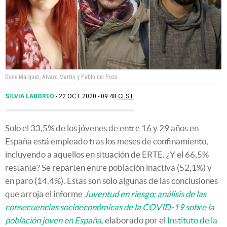
Dune Márquez, Álvaro Martín y Pablo del Pozo.
SILVIA LABOREO
22 OCT 2020 - 09:48
CEST
Solo el 33,5% de los jóvenes de entre 16 y 29 años en
España está empleado tras los meses de confinamiento,
incluyendo a aquellos en situación de ERTE. ¿Y el 66,5%
restante? Se reparten entre población inactiva (52,1%) y
en paro (14,4%). Estas son solo algunas de las conclusiones
que arroja el informe
Juventud en riesgo: análisis de las
consecuencias socioeconómicas de la COVID-19 sobre la
población joven en España
,
elaborado por el
Instituto de la