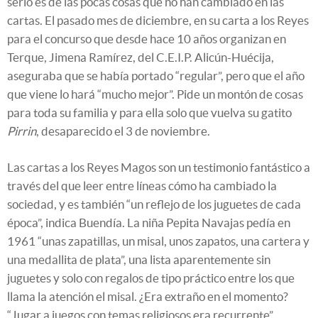
serlo es de las pocas cosas que no han cambiado en las
cartas. El pasado mes de diciembre, en su carta a los Reyes
para el concurso que desde hace 10 años organizan en
Terque, Jimena Ramírez, del C.E.I.P. Alicún-Huécija,
aseguraba que se había portado “regular”, pero que el año
que viene lo hará “mucho mejor”. Pide un montón de cosas
para toda su familia y para ella solo que vuelva su gatito
Pirrin
, desaparecido el 3 de noviembre.
Las cartas a los Reyes Magos son un testimonio fantástico a
través del que leer entre líneas cómo ha cambiado la
sociedad, y es también “un reflejo de los juguetes de cada
época”, indica Buendía. La niña Pepita Navajas pedía en
1961 “unas zapatillas, un misal, unos zapatos, una cartera y
una medallita de plata”, una lista aparentemente sin
juguetes y solo con regalos de tipo práctico entre los que
llama la atención el misal. ¿Era extraño en el momento?
“Jugar a juegos con temas religiosos era recurrente”,