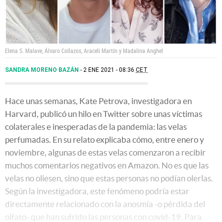
Elena S. Malave, Álvaro Collazos, Araceli Martín y Madalina Anghel
SANDRA MORENO BAZÁN
2 ENE 2021 - 08:36
CET
Hace unas semanas, Kate Petrova, investigadora en
Harvard, publicó un hilo en Twitter sobre unas víctimas
colaterales e inesperadas de la pandemia: las velas
perfumadas. En su relato explicaba cómo, entre enero y
noviembre, algunas de estas velas comenzaron a recibir
muchos comentarios negativos en Amazon. No es que las
velas no oliesen, sino que estas personas no podían olerlas.
Según la investigadora, este fenómeno podría estar
directamente relacionado con la anosmia -o pérdida del
olfato- que han sufrido las personas con covid-19. Para