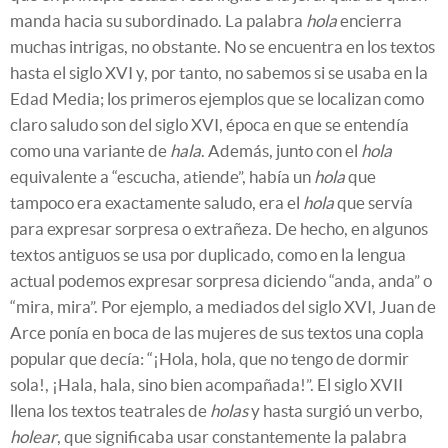
manda hacia su subordinado. La palabra
hola
encierra
muchas intrigas, no obstante. No se encuentra en los textos
hasta el siglo XVI y, por tanto, no sabemos si se usaba en la
Edad Media; los primeros ejemplos que se localizan como
claro saludo son del siglo XVI, época en que se entendía
como una variante de
hala
. Además, junto con el
hola
equivalente a “escucha, atiende”, había un
hola
que
tampoco era exactamente saludo, era el
hola
que servía
para expresar sorpresa o extrañeza. De hecho, en algunos
textos antiguos se usa por duplicado, como en la lengua
actual podemos expresar sorpresa diciendo “anda, anda” o
“mira, mira”. Por ejemplo, a mediados del siglo XVI, Juan de
Arce ponía en boca de las mujeres de sus textos una copla
popular que decía: “¡Hola, hola, que no tengo de dormir
sola!, ¡Hala, hala, sino bien acompañada!”. El siglo XVII
llena los textos teatrales de
holas
y hasta surgió un verbo,
holear
, que significaba usar constantemente la palabra