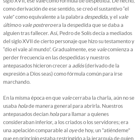
siglo XVII, ese
vale
como fórmula de despedida. De hecho,
como derivación de ese sentido, se creó el sustantivo “el
vale” como equivalente a la palabra
despedida
, y el
vale
último
o
vale postrero
era la despedida que se daba a
alguien tras fallecer. Así, Pedro de Solís decía a mediados
del siglo XVII de cierto personaje que hizo su testamento y
“dio el vale al mundo”. Gradualmente, ese
vale
comienza a
perder frecuencia en las despedidas y nuestros
antepasados hicieron crecer a
adiós
(derivado de la
expresión a Dios seas) como fórmula común para irse
marchando.
En la misma época en que
vale
cerraba la charla, aún no se
usaba
hola
de manera general para abrirla. Nuestros
antepasados decían
hola
para llamar a quienes
consideraban inferior, a los criados o los servidores; era
una apelación comparable al
oye
de hoy, un "atiéndeme"
que en principio estaba restringido a la jerarquía de quien