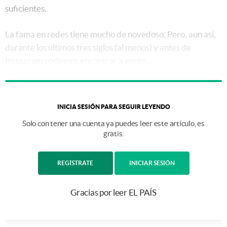
suficientes.
La fama en redes tiene mucho de novedoso. Pero, aun así,
durante los últimos tres siglos (al menos) y antes de
Instagram podemos encontrar a gente...
INICIA SESIÓN PARA SEGUIR LEYENDO
Solo con tener una cuenta ya puedes leer este artículo, es
gratis.
REGÍSTRATE
INICIAR SESIÓN
Gracias por leer EL PAÍS