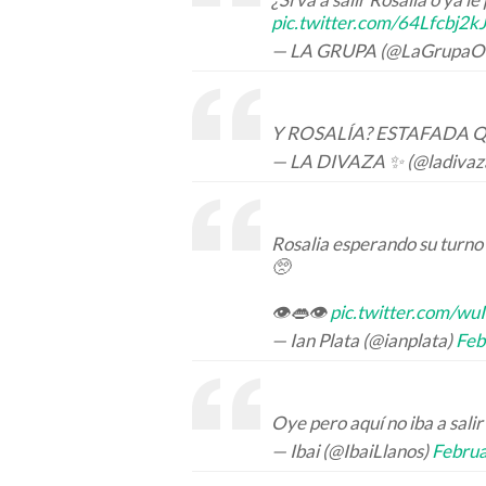
pic.twitter.com/64Lfcbj2k
— LA GRUPA (@LaGrupaOfi
Y ROSALÍA? ESTAFADA 
— LA DIVAZA ✨ (@ladivaz
Rosalia esperando su turno 
🥺
👁👄👁
pic.twitter.com/
— Ian Plata (@ianplata)
Feb
Oye pero aquí no iba a sali
— Ibai (@IbaiLlanos)
Februa