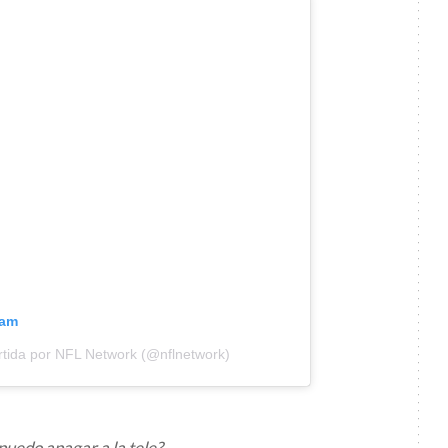
ram
tida por NFL Network (@nflnetwork)
e puedo apagar a la tele?