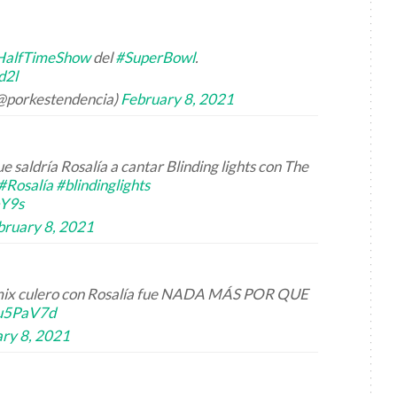
HalfTimeShow
del
#SuperBowl
.
d2l
(@porkestendencia)
February 8, 2021
saldría Rosalía a cantar Blinding lights con The
#Rosalía
#blindinglights
bY9s
bruary 8, 2021
emix culero con Rosalía fue NADA MÁS POR QUE
gu5PaV7d
ry 8, 2021