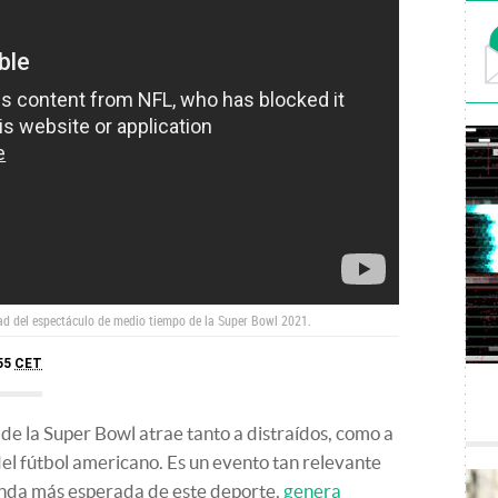
dad del espectáculo de medio tiempo de la Super Bowl 2021.
:55
CET
de la Super Bowl atrae tanto a distraídos, como a
el fútbol americano. Es un evento tan relevante
enda más esperada de este deporte,
genera