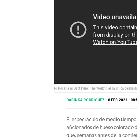
Ni Rosalía ni Daft Punk: The Weeknd es la única celebri
DARINKA RODRÍGUEZ
8 FEB 2021 - 08
El espectáculo de medio tiempo 
aficionados de hueso colorado d
que, semanas antes de la conti