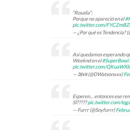
“Rosalia”:
Porque no apareció en el
#
pic.twitter.com/FYCZmBZ
— ¿Por qué es Tendencia? 
Así quedamos esperando que 
Weeknd en el
#SuperBowl
pic.twitter.com/QKuaWX
— 𝕴𝖋𝖗𝖎𝖙 (@DWatsonxxx)
Fe
Esperen... entonces ese r
SÍ?????
pic.twitter.com/tq
— Furrr (@Soyfurrr)
Februa