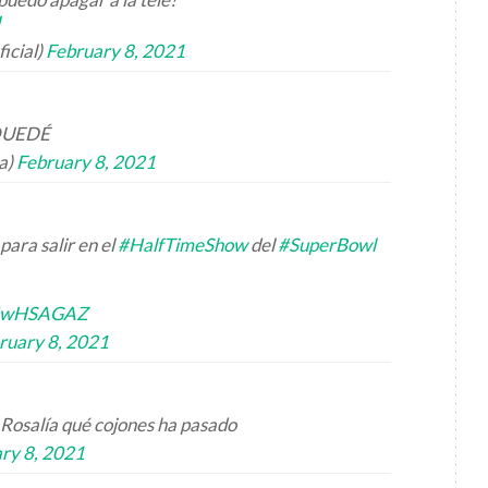
J
cial)
February 8, 2021
QUEDÉ
a)
February 8, 2021
para salir en el
#HalfTimeShow
del
#SuperBowl
wuIwHSAGAZ
ruary 8, 2021
r Rosalía qué cojones ha pasado
ry 8, 2021