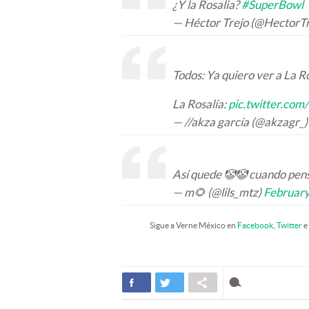
¿Y la Rosalia?
#SuperBowl
— Héctor Trejo (@HectorT
Todos: Ya quiero ver a La Ro
La Rosalía:
pic.twitter.co
— //akza garcía (@akzagr_
Así quede 🤡🤡 cuando pens
— m🌻 (@lils_mtz)
February
Sigue a Verne México en
Facebook
,
Twitter
e