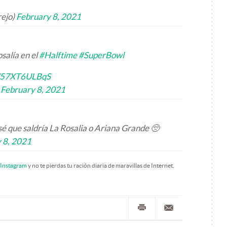
rejo)
February 8, 2021
salía en el
#Halftime
#SuperBowl
m/57XT6ULBqS
)
February 8, 2021
é que saldría La Rosalia o Ariana Grande 🥺
 8, 2021
Instagram
y no te pierdas tu ración diaria de maravillas de Internet.