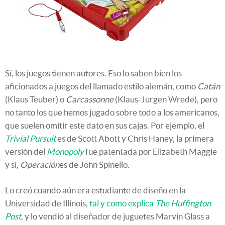
Sí, los juegos tienen autores. Eso lo saben bien los
aficionados a juegos del llamado estilo alemán, como
Catán
(Klaus Teuber) o
Carcassonne
(Klaus-Jürgen Wrede), pero
no tanto los que hemos jugado sobre todo a los americanos,
que suelen omitir este dato en sus cajas. Por ejemplo, el
Trivial Pursuit
es de Scott Abott y Chris Haney, la primera
versión del
Monopoly
fue patentada por Elizabeth Maggie
y sí,
Operación
es de John Spinello.
Lo creó cuando aún era estudiante de diseño en la
Universidad de Illinois,
tal y como explica
The
Huffington
Post
, y lo vendió al diseñador de juguetes Marvin Glass a