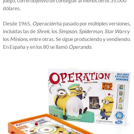
juego, con el objetivo de conseguir al menos otros 35.000
dólares.
Desde 1965,
Operación
ha pasado por múltiples versiones,
incluidas las de
Shrek
, los
Simpson
,
Spiderman
,
Star Wars
y
los
Minions
, entre otras. Se sigue produciendo y vendiendo.
En España y en los 80 se llamó
Operando
.