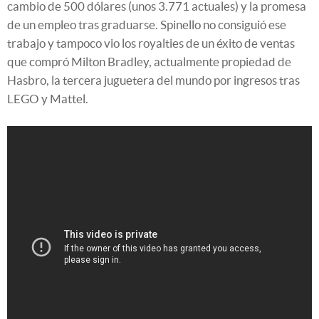
cambio de 500 dólares (unos 3.771 actuales) y la promesa
de un empleo tras graduarse. Spinello no consiguió ese
trabajo y tampoco vio los royalties de un éxito de ventas
que compró Milton Bradley, actualmente propiedad de
Hasbro, la tercera juguetera del mundo por ingresos tras
LEGO y Mattel.