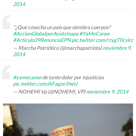
2014
"¿Que cosecha un país que siembra cuerpos?
#AccionGlobalporAyotzinapa
#YaMeCanse
#Articulo39RenunciaEPN
pic.twitter.com/rzygT0cykz
— Marcha Patriótica (@marchapatriota)
noviembre 9,
2014
#yamecanse
de tanto dolor por injusticias
pic.twitter.com/AFagze5heU
— NOHEMI Vp (@NOHEMI_VP)
noviembr
e 9, 2014