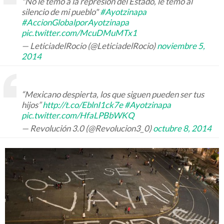
"No le temo a la represión del Estado, le temo al
silencio de mi pueblo"
#Ayotzinapa
#AccionGlobalporAyotzinapa
pic.twitter.com/McuDMuMTx1
— LeticiadelRocio (@LeticiadelRocio)
noviembre 5,
2014
“Mexicano despierta, los que siguen pueden ser tus
hijos”
http://t.co/EblnI1ck7e
#Ayotzinapa
pic.twitter.com/HfaLPBbWKQ
— Revolución 3.0 (@Revolucion3_0)
octubre 8, 2014