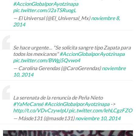
#AccionGlobalporAyotzinapa
pic.twitter.com/J2aTSRuogL
— El Universal (@El_Universal_Mx)
noviembre 8,
2014
Se hace urgente... "Se solicita sangre tipo Zapata para
todos los mexicanos"
#AccionGlobalporAyotzinapa
pic.twitter.com/BWgj5Qvwo4
— Carolina Gerendas (@CaroGerendas)
noviembre
10, 2014
La serenata de la renuncia de Peña Nieto
#YaMeCansé
#AcciónGlobalporAyotzinapa
->
http://t.co/VDvCzywIpU
pic.twitter.com/lehLCgzFZO
— Másde131 (@masde131)
noviembre 10, 2014