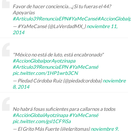
Favor de hacer conciencia…¿Si tu fueras el 44?
Apoyarías
#Artículo39RenunciaEPN
#YaMeCansé
#AccionGlobal
— #YaMeCansé (@LaVerdadMX_)
noviembre 11,
2014
"México no está de luto, está encabronado"
#AccionGlobalporAyotzinapa
#Articulo39RenunciaEPN
#YaMeCansé
pic.twitter.com/1HP1wrb3CN
— Piedad Córdoba Ruiz (@piedadcordoba)
noviembre
8, 2014
No habrá fosas suficientes para callarnos a todos
#AcciónGlobalAyotzinapa
#YaMeCansé
pic.twitter.com/gsl1CF9iSa
— El Grito Más Fuerte (@elgritomas)
noviembre 9,