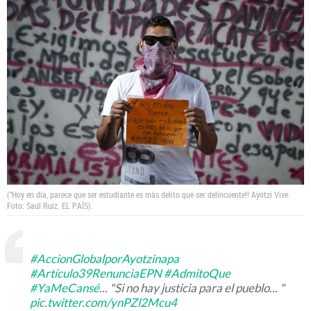
("Hoy en día, parece que ser estudiante es más delito que ser delincuente!! Ayotzi Vive.
Foto: Saúl Ruiz. EL PAÍS).
#AccionGlobalporAyotzinapa
#Artículo39RenunciaEPN
#AdmitoQue
#YaMeCansé
... "Si no hay justicia para el pueblo... "
pic.twitter.com/ynPZl2Mcu4