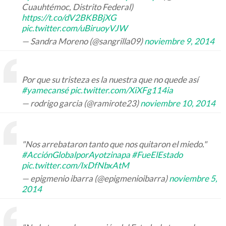
Cuauhtémoc, Distrito Federal)
https://t.co/dV2BKBBjXG
pic.twitte
r.com/uBiruoyVJW
— Sandra Moreno (@sangrilla09)
noviembre 9, 2014
Por que su tristeza es la nuestra que no quede así
#yamecansé
pic.twitter.com/XiXFg114ia
— rodrigo garcia (@ramirote23)
noviembre 10, 2014
"Nos arrebataron tanto que nos quitaron el miedo."
#AcciónGlobalporAyotzinapa
#FueElEstado
p
ic.tw
itter.com/IxDfNbxAtM
— epigmenio ibarra (@epigmenioibarra)
noviembre 5,
2014