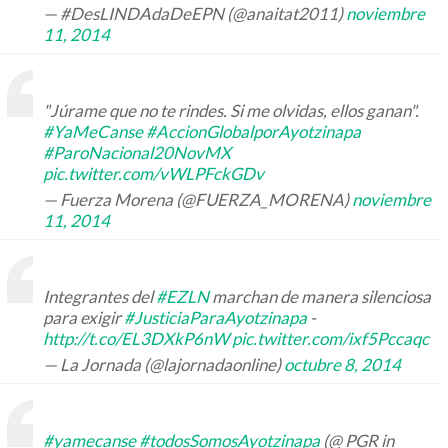
— #DesLINDAdaDeEPN (@anaitat2011)
noviembre
11, 2014
"Júrame que no te rindes. Si me olvidas, ellos ganan".
#YaMeCanse
#AccionGlobalporAyotzinapa
#ParoNacional20NovMX
pic.twitter.com/vWLPFckGDv
— Fuerza Morena (@FUERZA_MORENA)
noviembre
11, 2014
Integrantes del
#EZLN
marchan de manera silenciosa
para exigir
#JusticiaParaAyotzinapa
-
http://t.co/EL3DXkP6nW
pic.twitter.com/ixf5Pccaqc
— La Jornada (@lajornadaonline)
octubre 8, 2014
#yamecanse
#todosSomosAyotzinapa
(@ PGR in