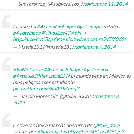
— Subversivos_ (@subversivos_)
noviembre 11, 2014
La marcha
#AccionGlobalporAyotzinapa
en fotos
#Ayotzinapa
#VivosLos43
#5N
->
http://t.co/cuYGcpYVpe
pic.twitter.com/o5x78i0d9t
— Másde131 (@masde131)
noviembre 7, 2014
#YaMeCansé
#AccionGlobalporAyotzinapa
#Articulo39RenunciaEPN
El mundo sepa en México es
mas peligroso ser estudiante
pic.twitter.com/8koA1VAmqP
— Claudia Flores Glz. (@taller2006)
noviembre 8,
2014
Convocan hoy a marcha nocturna de
@PGR_mx
a
Zócalo por
#Normalistas
http://t.co/4EQvxM5QoY