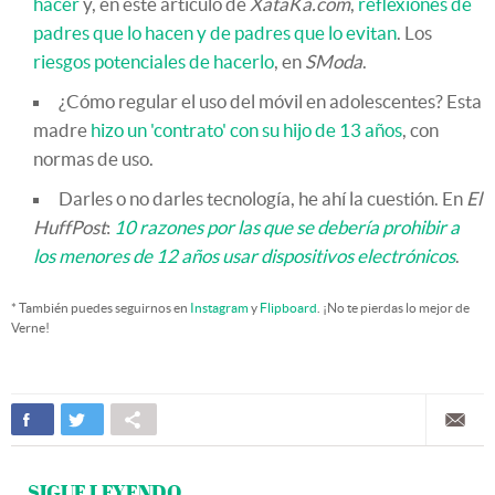
hacer
y, en este artículo de
XataKa.com
,
reflexiones de
padres que lo hacen y de padres que lo evitan
. Los
riesgos potenciales de hacerlo
, en
SModa
.
¿Cómo regular el uso del móvil en adolescentes? Esta
madre
hizo un 'contrato' con su hijo de 13 años
, con
normas de uso.
Darles o no darles tecnología, he ahí la cuestión. En
El
HuffPost
:
10 razones por las que se debería prohibir a
los menores de 12 años usar dispositivos electrónicos
.
* También puedes seguirnos en
Instagram
y
Flipboard
. ¡No te pierdas lo mejor de
Verne!
SIGUE LEYENDO