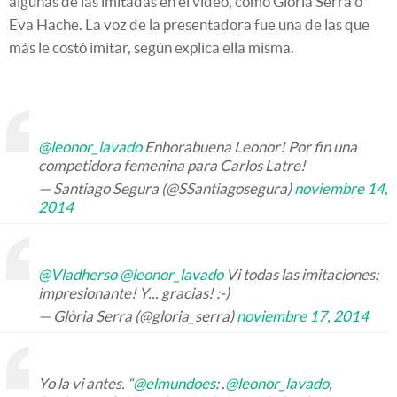
algunas de las imitadas en el vídeo, como Glòria Serra o
Eva Hache. La voz de la presentadora fue una de las que
más le costó imitar, según explica ella misma.
@leonor_lavado
Enhorabuena Leonor! Por fin una
competidora femenina para Carlos Latre!
— Santiago Segura (@SSantiagosegura)
noviembre 14,
2014
@Vladherso
@leonor_lavado
Vi todas las imitaciones:
impresionante! Y... gracias! :-)
— Glòria Serra (@gloria_serra)
noviembre 17, 2014
Yo la vi antes. “
@elmundoes
: .
@leonor_lavado
,