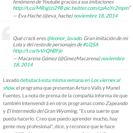
fenómeno de Youtube gracias a sus imitaciones
http://t.co/MRsgIzi29B
pic.twitter.com/cpAoYc2mpm
”
— Eva Hache (@eva_hache)
noviembre 18, 2014
Qué crack eres
@leonor_lavado
. Gran imitación de mi
Lola y del resto de personajes de
#LQSA
http://t.co/IvVrQhBFje
— Macarena Gómez (@GmezMacarena)
noviembre
18, 2014
Lavado
debutará esta misma semana en
Los viernes al
show
,
el programa que presentan Arturo Valls y Manel
Fuentes. La nota de prensa de la compañía informa de que
también intenvendrá en otros programas como
Zapeando
y
El Intermedio del Gran Wyoming.
"Es una suerte que
pueda hacerlo. Creo que puedo aprender mucho, hay
gente muy profesional", dice, y reconoce que le hace