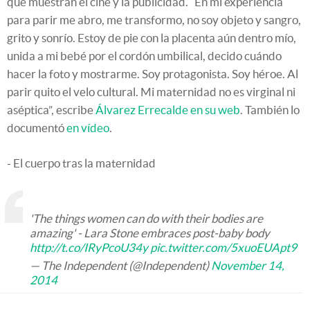
que muestran el cine y la publicidad. “En mi experiencia
para parir me abro, me transformo, no soy objeto y sangro,
grito y sonrío. Estoy de pie con la placenta aún dentro mío,
unida a mi bebé por el cordón umbilical, decido cuándo
hacer la foto y mostrarme. Soy protagonista. Soy héroe. Al
parir quito el velo cultural. Mi maternidad no es virginal ni
aséptica”, escribe
Álvarez Errecalde en su web
. También lo
documentó
en vídeo
.
- El cuerpo tras la maternidad
'The things women can do with their bodies are
amazing' - Lara Stone embraces post-baby body
http://t.co/IRyPcoU34y
pic.twitter.com/5xuoEUApt9
— The Independent (@Independent)
November 14,
2014