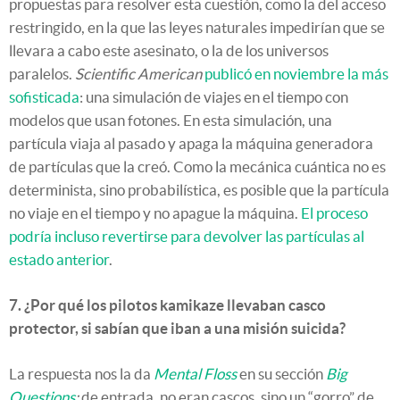
propuestas para resolver esta cuestión, como la del acceso
restringido, en la que las leyes naturales impedirían que se
llevara a cabo este asesinato, o la de los universos
paralelos.
Scientific American
publicó en noviembre la más
sofisticada
: una simulación de viajes en el tiempo con
modelos que usan fotones. En esta simulación, una
partícula viaja al pasado y apaga la máquina generadora
de partículas que la creó. Como la mecánica cuántica no es
determinista, sino probabilística, es posible que la partícula
no viaje en el tiempo y no apague la máquina.
El proceso
podría incluso revertirse para devolver las partículas al
estado anterior
.
7. ¿Por qué los pilotos kamikaze llevaban casco
protector, si sabían que iban a una misión suicida?
La respuesta nos la da
Mental Floss
en su sección
Big
Questions
:
de entrada, no eran cascos, sino un “gorro” de