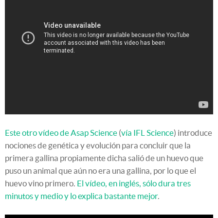
Este otro vídeo de Asap Science
(
vía IFL Science
) introduce
nociones de genética y evolución para concluir que la
primera gallina propiamente dicha salió de un huevo que
puso un animal que aún no era una gallina, por lo que el
huevo vino primero.
El vídeo, en inglés, sólo dura tres
minutos y medio y lo explica bastante mejor
.