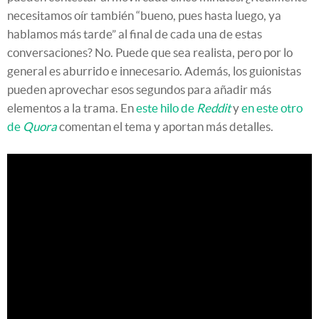
necesitamos oír también “bueno, pues hasta luego, ya
hablamos más tarde” al final de cada una de estas
conversaciones? No. Puede que sea realista, pero por lo
general es aburrido e innecesario. Además, los guionistas
pueden aprovechar esos segundos para añadir más
elementos a la trama. En
este hilo de
Reddit
y
en este otro
de
Quora
comentan el tema y aportan más detalles.