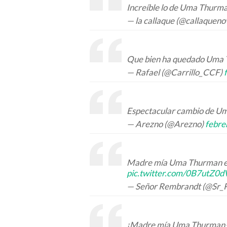
Increíble lo de Uma Thurm
— la callaque (@callaquen
Que bien ha quedado Uma
— Rafael (@Carrillo_CCF)
Espectacular cambio de U
— Arezno (@Arezno)
febre
Madre mía Uma Thurman est
pic.twitter.com/0B7utZ0d
— Señor Rembrandt (@Sr_
¡Madre mía Uma Thurman! 