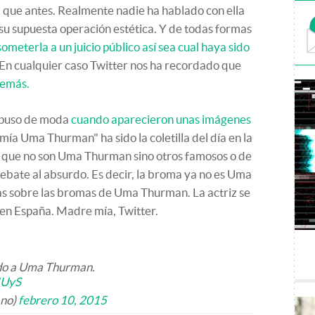
al que antes. Realmente nadie ha hablado con ella
 su supuesta operación estética. Y de todas formas
someterla a un juicio público así sea cual haya sido
 En cualquier caso Twitter nos ha recordado que
demás.
e puso de moda
cuando aparecieron unas imágenes
mía Uma Thurman" ha sido la coletilla del día en la
 que no son Uma Thurman sino otros famosos o de
debate al absurdo. Es decir, la broma ya no es Uma
as sobre las bromas de Uma Thurman. La actriz se
 en España. Madre mía, Twitter.
do a Uma Thurman.
JUyS
ano)
febrero 10, 2015