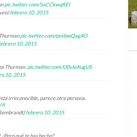
an
pic.twitter.com/SaCCkwqREI
oveo)
febrero 10, 2015
 Thurman
pic.twitter.com/qxxbwQag4O
febrero 10, 2015
ma Thurman.
pic.twitter.com/U0vIeXugUS
ro 10, 2015
á irreconocible, parece otra persona.
V6
Rembrandt)
febrero 10, 2015
¿Pero qué te has hecho?