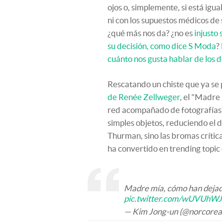
ojos o, simplemente, si está igu
ni con los supuestos médicos de
¿qué más nos da? ¿no es
injusto 
su decisión, como dice S Moda
?
cuánto nos gusta hablar de los 
Rescatando un chiste que ya s
de Renée Zellweger
, el "Madre 
red acompañado de fotografías
simples objetos, reduciendo el 
Thurman, sino las bromas crític
ha convertido en trending topic
Madre mía, cómo han deja
pic.twitter.com/wUVUhW
— Kim Jong-un (@norcore