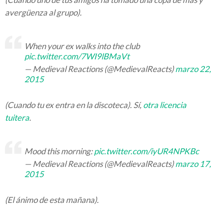
avergüenza al grupo).
When your ex walks into the club
pic.twitter.com/7WI9lBMaVt
— Medieval Reactions (@MedievalReacts)
marzo 22,
2015
(Cuando tu ex entra en la discoteca). Sí,
otra licencia
tuitera
.
Mood this morning:
pic.twitter.com/iyUR4NPKBc
— Medieval Reactions (@MedievalReacts)
marzo 17,
2015
(El ánimo de esta mañana).