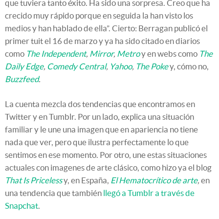
que tuviera tanto éxito. Ha sido una sorpresa. Creo que ha
crecido muy rápido porque en seguida la han visto los
medios y han hablado de ella”. Cierto: Berragan publicó el
primer tuit el 16 de marzo y ya ha sido citado en diarios
como
The Independent
,
Mirror
,
Metro
y en webs como
The
Daily Edge
,
Comedy Central
,
Yahoo
,
The Poke
y, cómo no,
Buzzfeed
.
La cuenta mezcla dos tendencias que encontramos en
Twitter y en Tumblr. Por un lado, explica una situación
familiar y le une una imagen que en apariencia no tiene
nada que ver, pero que ilustra perfectamente lo que
sentimos en ese momento. Por otro, une estas situaciones
actuales con imagenes de arte clásico, como hizo ya el blog
That Is Priceless
y, en España,
El Hematocrítico de arte
,
en
una tendencia que también
llegó a Tumblr a través de
Snapchat
.