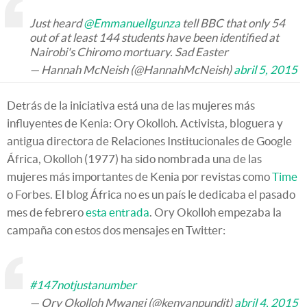
Just heard
@EmmanuelIgunza
tell BBC that only 54
out of at least 144 students have been identified at
Nairobi's Chiromo mortuary. Sad Easter
— Hannah McNeish (@HannahMcNeish)
abril 5, 2015
Detrás de la iniciativa está una de las mujeres más
influyentes de Kenia: Ory Okolloh. Activista, bloguera y
antigua directora de Relaciones Institucionales de Google
África, Okolloh (1977) ha sido nombrada una de las
mujeres más importantes de Kenia por revistas como
Time
o Forbes. El blog África no es un país le dedicaba el pasado
mes de febrero
esta entrada
. Ory Okolloh empezaba la
campaña con estos dos mensajes en Twitter:
#147notjustanumber
— Ory Okolloh Mwangi (@kenyanpundit)
abril 4, 2015