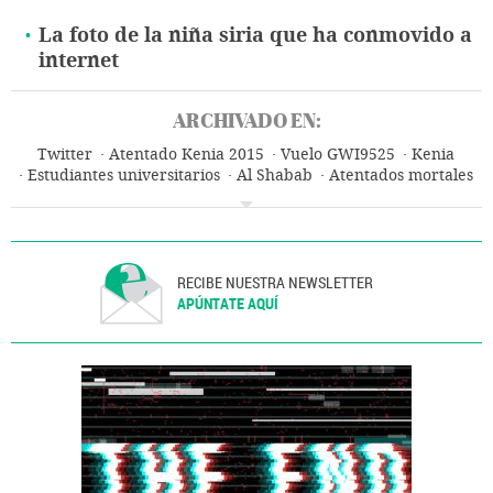
La foto de la niña siria que ha conmovido a
internet
ARCHIVADO EN:
Twitter
Atentado Kenia 2015
Vuelo GWI9525
Kenia
Estudiantes universitarios
Al Shabab
Atentados mortales
Germanwings
Estudiantes
Terrorismo islamista
África subsahariana
Comunidad educativa
Yihadismo
Atentados terroristas
África
Grupos terroristas
Terrorismo
Universidad
Educación superior
Sistema educativo
Educación
RECIBE NUESTRA NEWSLETTER
APÚNTATE AQUÍ