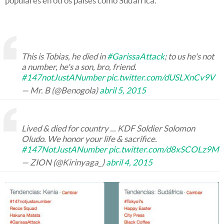
populares en otros países como Sudáfrica.
This is Tobias, he died in
#GarissaAttack
; to us he's not
a number, he's a son, bro, friend.
#147notJustANumber
pic.twitter.com/dUSLXnCv9V
— Mr. B (@Benogola)
abril 5, 2015
Lived & died for country ... KDF Soldier Solomon
Oludo. We honor your life & sacrifice.
#147NotJustANumber
pic.twitter.com/d8xSCOLz9M
— ZION (@Kirinyaga_)
abril 4, 2015